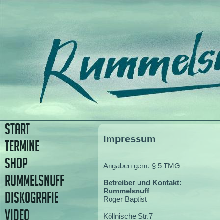
START
Impressum
TERMINE
SHOP
Angaben gem. § 5 TMG
RUMMELSNUFF
Betreiber und Kontakt:
Rummelsnuff
DISKOGRAFIE
Roger Baptist
VIDEO
Köllnische Str.7