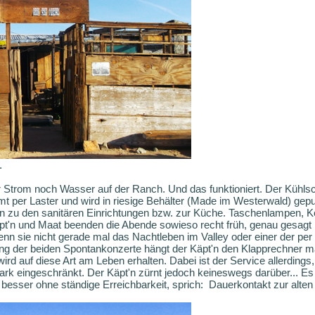
.
 Strom noch Wasser auf der Ranch. Und das funktioniert. Der Kühlsc
 per Laster und wird in riesige Behälter (Made im Westerwald) gep
n zu den sanitären Einrichtungen bzw. zur Küche. Taschenlampen, 
'n und Maat beenden die Abende sowieso recht früh, genau gesagt na
wenn sie nicht gerade mal das Nachtleben im Valley oder einer der per
ung der beiden Spontankonzerte hängt der Käpt'n den Klapprechner ma
ird auf diese Art am Leben erhalten. Dabei ist der Service allerding
tark eingeschränkt. Der Käpt'n zürnt jedoch keineswegs darüber... Es 
besser ohne ständige Erreichbarkeit, sprich: Dauerkontakt zur alten