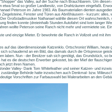
en "Shopper" das Valley, auf der Suche nach Brauchbarem. Um diesen
n etwa 5mal so großer Landbesitz, von Drahtzäunen eingefaßt. Erw
nael Peterson im Jahre 1983. Als Baumaterialien dienten ausgedien
te Ziegelsteine, Fenster und Türen aus Abrißhäusern - kurzum: alles, 
. Der Großstadtmusiker Nathanael wählte diesen Ort wahrscheinlich, w
ng finden konnte (dreieinhalb Stunden Autofahrt sind kein langer W
ren wollte Peterson seine Ranch nicht mehr und vermietete sie. Ein 
ste und einzige Mieter. Er bewohnte die Ranch in Vollzeit und mit ih
es auf das überdimensionale Katzenklo. Ortschronist William, heute g
 sich schaudernd an ein Bild, das damals durch die Ortspresse geist
n laben. Nun - der Besitzer sah sich genötigt, das Grundstück, so be
hat es die deutschen Erwerber gekostet, bis der Mief der flauschigen
nch jetzt ihren Namen.
onder Valley- Dank Tom Whitefeather und seiner Katzen- und inzwisc
ie zuständige Behörde hatte inzwischen auch Denkmal- bzw. Milieusc
indeutige Vorschriften zur Farbauswahl bei Malerarbeiten an den Geb