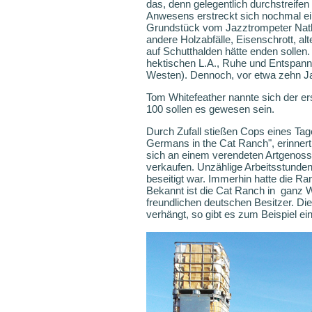
das, denn gelegentlich durchstreif
Anwesens erstreckt sich nochmal ei
Grundstück vom Jazztrompeter Natha
andere Holzabfälle, Eisenschrott, al
auf Schutthalden hätte enden sollen
hektischen L.A., Ruhe und Entspannu
Westen). Dennoch, vor etwa zehn Jah
Tom Whitefeather nannte sich der er
100 sollen es gewesen sein.
Durch Zufall stießen Cops eines Tag
Germans in the Cat Ranch", erinnert
sich an einem verendeten Artgenosse
verkaufen. Unzählige Arbeitsstunden 
beseitigt war. Immerhin hatte die Ra
Bekannt ist die Cat Ranch in ganz W
freundlichen deutschen Besitzer. D
verhängt, so gibt es zum Beispiel e