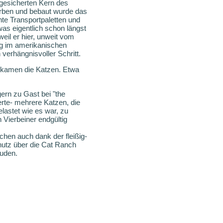
 gesicherten Kern des
orben und bebaut wurde das
te Transportpaletten und
was eigentlich schon längst
eil er hier, unweit vom
eg im amerikanischen
verhängnisvoller Schritt.
m kamen die Katzen. Etwa
ern zu Gast bei "the
erte- mehrere Katzen, die
lastet wie es war, zu
 Vierbeiner endgültig
hen auch dank der fleißig-
hutz über die Cat Ranch
äuden.