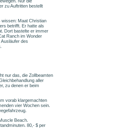
 bewegen. Nur die
zu Auftritten bestellt
wissen: Maat Christian
 betrifft. Er hatte als
t. Dort bastelte er immer
 Cat Ranch im Wonder
 Ausläufer des
.
cht nur das, die Zollbeamten
Gleichbehandlung aller
er, zu denen er beim
zum vorab klargemachten
mmenden vier Wochen sein.
wegefahrzeug.
n Muscle Beach.
tandminuten. 80,- $ per