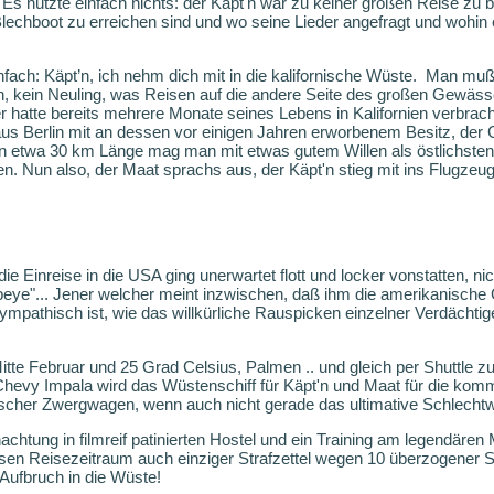
 Es nützte einfach nichts: der Käpt'n war zu keiner großen Reise zu
lechboot zu erreichen sind und wo seine Lieder angefragt und wohin er 
ach: Käpt’n, ich nehm dich mit in die kalifornische Wüste.
Man muß 
'n, kein Neuling, was Reisen auf die andere Seite des großen Gewässers
r hatte bereits mehrere Monate seines Lebens in Kalifornien verbrach
s Berlin mit an dessen vor einigen Jahren erworbenem Besitz, der
on etwa 30 km Länge mag man mit etwas gutem Willen als östlichsten
 Nun also, der Maat sprachs aus, der Käpt'n stieg mit ins Flugzeug
 die Einreise in die USA ging unerwartet flott und locker vonstatten, ni
eye"... Jener welcher meint inzwischen, daß ihm die amerikanische 
pathisch ist, wie das willkürliche Rauspicken einzelner Verdächtig
te Februar und 25 Grad Celsius, Palmen .. und gleich per Shuttle 
 Chevy Impala wird das Wüstenschiff für Käpt'n und Maat für die ko
ischer Zwergwagen, wenn auch nicht gerade das ultimative Schlecht
chtung in filmreif patinierten Hostel und ein Training am legendäre
iesen Reisezeitraum auch einziger Strafzettel wegen 10 überzogener S
Aufbruch in die Wüste!