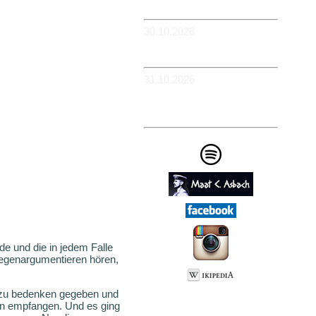
Flowerpower
30.10.2026
-WIESBADEN -
Schlachthof
31.10.2026
-KÖLN - BüZe Ehrenfeld -
Em Drügge Pitter: 9.
HAFENCASINO
e und die in jedem Falle
 gegenargumentieren hören,
zu bedenken gegeben und
feln empfangen. Und es ging
Impressum