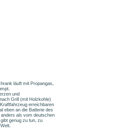
hrank läuft mit Propangas,
umpt.
Kerzen und
ch Grill (mit Holzkohle)
 Kraftfahrzeug erreichbaren
l eben an die Batterie des
s, anders als vom deutschen
gibt genug zu tun, zu
 Welt.