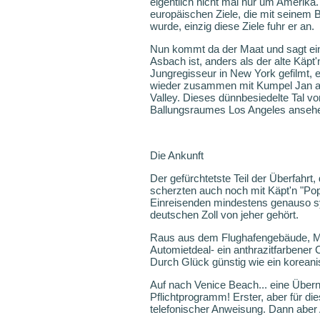
eigentlich nicht mal nur um Amerika.
europäischen Ziele, die mit seinem B
wurde, einzig diese Ziele fuhr er an.
Nun kommt da der Maat und sagt einf
Asbach ist, anders als der alte Käpt
Jungregisseur in New York gefilmt, e
wieder zusammen mit Kumpel Jan au
Valley. Dieses dünnbesiedelte Tal v
Ballungsraumes Los Angeles ansehen.
Die Ankunft
Der gefürchtetste Teil der Überfahrt,
scherzten auch noch mit Käpt'n "Pop
Einreisenden mindestens genauso sym
deutschen Zoll von jeher gehört.
Raus aus dem Flughafengebäude, Mit
Automietdeal- ein anthrazitfarbener
Durch Glück günstig wie ein korean
Auf nach Venice Beach... eine Überna
Pflichtprogramm! Erster, aber für d
telefonischer Anweisung. Dann aber 