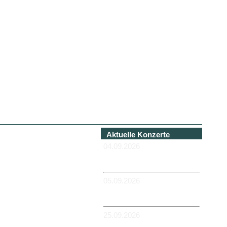
Aktuelle Konzerte
04.09.2026
-HANNOVER - Béi Chéz
Héinz
05.09.2026
-DUISBURG - RUHRORT -
Zum Hübi
25.09.2026
-MAGDEBURG -