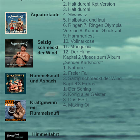
2. Halt durch! Kpt.Version
3. Halt durch!
Äquatortaufe
4. Sliwowitz
5. Halbstark und laut
6. Ringen 7. Ringen Olympia
Version 8. Kumpel Glück auf
9. Hammerfest
10. Vollnarkose
Salzig
11. Mongoloid
schmeckt
12. Der Hund
der Wind
Kapitel 2 Videos zum Album
„Sender Karlshorst“
1. Nathalie
2. Freier Fall
Rummelsnuff
3. Salzig schmeckt der Wind
und Asbach
Kapitel 3 Extras
1. Der Schlag
2. König aller Geister
3. Das Fest
Kraftgewinn
4. Making Of
mit
Rummelsnuff
Himmelfahrt