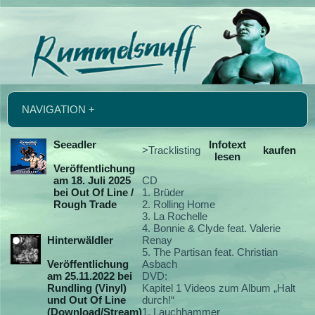
NAVIGATION +
Seeadler
Infotext
>Tracklisting
kaufen
lesen
Veröffentlichung
am 18. Juli 2025
CD
bei Out Of Line /
1. Brüder
Rough Trade
2. Rolling Home
3. La Rochelle
4. Bonnie & Clyde feat. Valerie
Hinterwäldler
Renay
5. The Partisan feat. Christian
Veröffentlichung
Asbach
am 25.11.2022 bei
DVD:
Rundling (Vinyl)
Kapitel 1 Videos zum Album „Halt
und Out Of Line
durch!“
(Download/Stream)
1. Lauchhammer