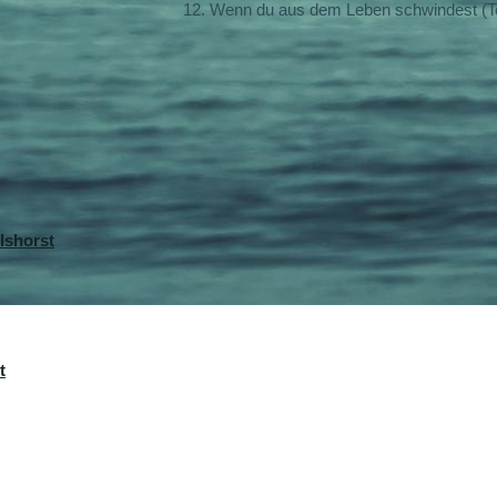
12. Wenn du aus dem Leben schwindest (
lshorst
t