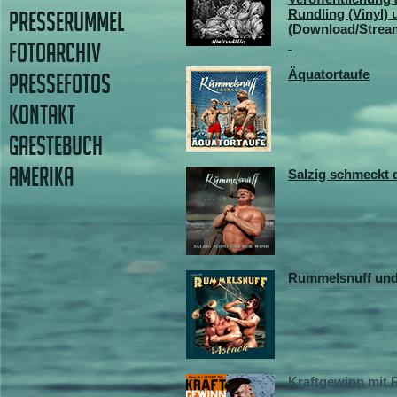
Rundling (Vinyl) 
PRESSERUMMEL
(Download/Strea
FOTOARCHIV
Äquatortaufe
PRESSEFOTOS
KONTAKT
GAESTEBUCH
AMERIKA
Salzig schmeckt 
Rummelsnuff un
Kraftgewinn mit