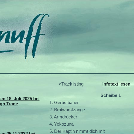
>Tracklisting
Infotext lesen
Scheibe 1
am 18. Juli 2025 bei
1. Gerüstbauer
ugh Trade
2. Bratwurstzange
3. Armdrücker
4. Yokozuna
5. Der Käpt'n nimmt dich mit
am 25.11.2022 bei