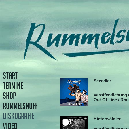
START
Seeadler
TERMINE
SHOP
Veröffentlichung 
Out Of Line / Ro
RUMMELSNUFF
DISKOGRAFIE
Hinterwäldler
VIDEO
Veröffentlichung 