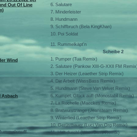
6. Salutare
und Out Of Line
m)
7. Minderleister
8. Hundmann
9. Schiffbruch (Bela KingKhan)
10. Poi Soldat
11. Rummelkäpt'n
Scheibe 2
1. Pumper (Tua Remix)
der Wind
2. Salutare (Pankow XIII-G-XXII FM Remix
3. Der Heizer (Leaether Strip Remix)
4. Die Arbeit (WassBass Remix)
5. Hundmann (Steve Van Velvet Remix)
6. Kumpel, Glück auf! (Monostabil Remix)
d Asbach
7. La Rochelle (Maeckes Remix)
8. Bratwurstzange (Jeansteam Remix)
9. Winterlied (Leaether Strip Remix)
10. Gerüstbauer (Luci Van Org Remix)
 Rummelsnuff
11. Halt durch! (WassBass Remix)