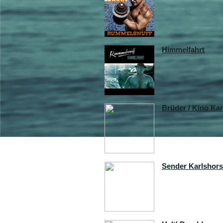
Himmelfahrt
Brüder / Kino Kar
Sender Karlshors