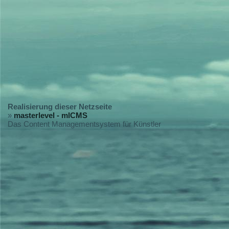
Realisierung dieser Netzseite
»
masterlevel - mlCMS
Das Content Managementsystem für Künstler