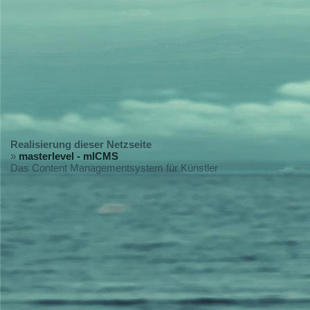
Realisierung dieser Netzseite
»
masterlevel - mlCMS
Das Content Managementsystem für Künstler