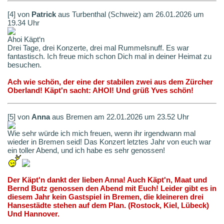
[4] von
Patrick
aus Turbenthal (Schweiz) am 26.01.2026 um
19.34 Uhr
Ahoi Käpt‘n
Drei Tage, drei Konzerte, drei mal Rummelsnuff. Es war
fantastisch. Ich freue mich schon Dich mal in deiner Heimat zu
besuchen.
Ach wie schön, der eine der stabilen zwei aus dem Zürcher
Oberland! Käpt'n sacht: AHOI! Und grüß Yves schön!
[5] von
Anna
aus Bremen am 22.01.2026 um 23.52 Uhr
Wie sehr würde ich mich freuen, wenn ihr irgendwann mal
wieder in Bremen seid! Das Konzert letztes Jahr von euch war
ein toller Abend, und ich habe es sehr genossen!
Der Käpt'n dankt der lieben Anna! Auch Käpt'n, Maat und
Bernd Butz genossen den Abend mit Euch! Leider gibt es in
diesem Jahr kein Gastspiel in Bremen, die kleineren drei
Hansestädte stehen auf dem Plan. (Rostock, Kiel, Lübeck)
Und Hannover.