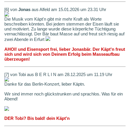
[6] von
Jonas
aus Alfeld am 15.01.2026 um 23.31 Uhr
Die Musik vom Käpt'n gibt mir mehr Kraft als Worte
beschreiben könnten. Bei jedem stemmen der Eisen läuft sie
und motiviert. Zu lange wurde diese körperliche Tüchtigung
vernachlässigt. Der Bär baut Masse auf und freut sich riesig auf
zwei Abende in Erfurt
AHOI! und Eisensport frei, lieber Jonasbär. Der Käpt'n freut
sich und wird sich von Deinem Erfolg beim Masseaufbau
überzeugen!
[7] von Tobi aus B E R L I N am 28.12.2025 um 11.19 Uhr
Danke für das Berlin-Konzert, lieber Käptn.
Wir sind immer noch glückstrunken und sprachlos. Was für ein
Abend!
DER Tobi? Bis bald! dein Käpt'n