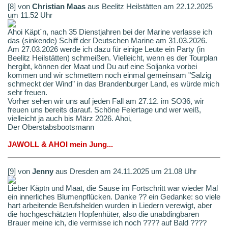
[8] von
Christian Maas
aus Beelitz Heilstätten am 22.12.2025
um 11.52 Uhr
Ahoi Käpt´n, nach 35 Dienstjahren bei der Marine verlasse ich
das (sinkende) Schiff der Deutschen Marine am 31.03.2026.
Am 27.03.2026 werde ich dazu für einige Leute ein Party (in
Beelitz Heilstätten) schmeißen. Vielleicht, wenn es der Tourplan
hergibt, können der Maat und Du auf eine Soljanka vorbei
kommen und wir schmettern noch einmal gemeinsam "Salzig
schmeckt der Wind" in das Brandenburger Land, es würde mich
sehr freuen.
Vorher sehen wir uns auf jeden Fall am 27.12. im SO36, wir
freuen uns bereits darauf. Schöne Feiertage und wer weiß,
vielleicht ja auch bis März 2026. Ahoi,
Der Oberstabsbootsmann
JAWOLL & AHOI mein Jung...
[9] von
Jenny
aus Dresden am 24.11.2025 um 21.08 Uhr
Lieber Käptn und Maat, die Sause im Fortschritt war wieder Mal
ein innerliches Blumenpflücken. Danke ?? ein Gedanke: so viele
hart arbeitende Berufshelden wurden in Liedern verewigt, aber
die hochgeschätzten Hopfenhüter, also die unabdingbaren
Brauer meine ich, die vermisse ich noch ???? auf Bald ????