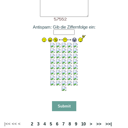
Antispam: Gib die Ziffernfolge ein:
|<< << <
1
2
3
4
5
6
7
8
9
10
>
>>
>>|