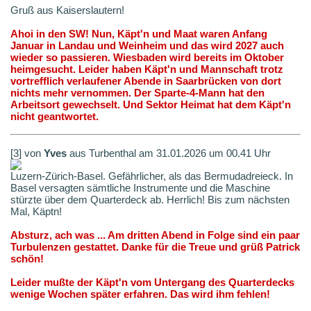
Gruß aus Kaiserslautern!
Ahoi in den SW! Nun, Käpt'n und Maat waren Anfang
Januar in Landau und Weinheim und das wird 2027 auch
wieder so passieren. Wiesbaden wird bereits im Oktober
heimgesucht. Leider haben Käpt'n und Mannschaft trotz
vortrefflich verlaufener Abende in Saarbrücken von dort
nichts mehr vernommen. Der Sparte-4-Mann hat den
Arbeitsort gewechselt. Und Sektor Heimat hat dem Käpt'n
nicht geantwortet.
[3] von
Yves
aus Turbenthal am 31.01.2026 um 00.41 Uhr
Luzern-Zürich-Basel. Gefährlicher, als das Bermudadreieck. In
Basel versagten sämtliche Instrumente und die Maschine
stürzte über dem Quarterdeck ab. Herrlich! Bis zum nächsten
Mal, Käptn!
Absturz, ach was ... Am dritten Abend in Folge sind ein paar
Turbulenzen gestattet. Danke für die Treue und grüß Patrick
schön!
Leider mußte der Käpt'n vom Untergang des Quarterdecks
wenige Wochen später erfahren. Das wird ihm fehlen!