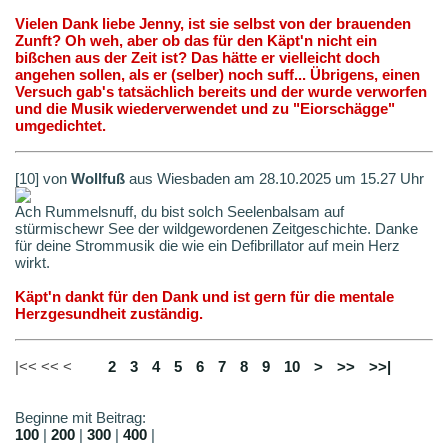
Vielen Dank liebe Jenny, ist sie selbst von der brauenden
Zunft? Oh weh, aber ob das für den Käpt'n nicht ein
bißchen aus der Zeit ist? Das hätte er vielleicht doch
angehen sollen, als er (selber) noch suff... Übrigens, einen
Versuch gab's tatsächlich bereits und der wurde verworfen
und die Musik wiederverwendet und zu "Eiorschägge"
umgedichtet.
[10] von
Wollfuß
aus Wiesbaden am 28.10.2025 um 15.27 Uhr
Ach Rummelsnuff, du bist solch Seelenbalsam auf
stürmischewr See der wildgewordenen Zeitgeschichte. Danke
für deine Strommusik die wie ein Defibrillator auf mein Herz
wirkt.
Käpt'n dankt für den Dank und ist gern für die mentale
Herzgesundheit zuständig.
|<< << <
1
2
3
4
5
6
7
8
9
10
>
>>
>>|
Beginne mit Beitrag:
100
|
200
|
300
|
400
|