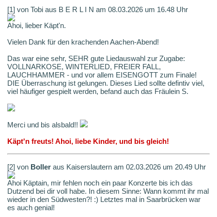
[1] von Tobi aus B E R L I N am 08.03.2026 um 16.48 Uhr
Ahoi, lieber Käpt'n.
Vielen Dank für den krachenden Aachen-Abend!
Das war eine sehr, SEHR gute Liedauswahl zur Zugabe:
VOLLNARKOSE, WINTERLIED, FREIER FALL,
LAUCHHAMMER - und vor allem EISENGOTT zum Finale!
DIE Überraschung ist gelungen. Dieses Lied sollte defintiv viel,
viel häufiger gespielt werden, befand auch das Fräulein S.
Merci und bis alsbald!!
Käpt'n freuts! Ahoi, liebe Kinder, und bis gleich!
[2] von
Boller
aus Kaiserslautern am 02.03.2026 um 20.49 Uhr
Ahoi Käptain, mir fehlen noch ein paar Konzerte bis ich das
Dutzend bei dir voll habe. In diesem Sinne: Wann kommt ihr mal
wieder in den Südwesten?! :) Letztes mal in Saarbrücken war
es auch genial!