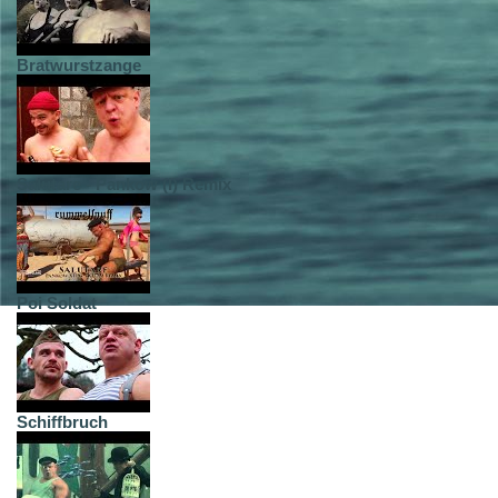
Bratwurstzange
Salutare - Pankow (I) Remix
Poi Soldat
Schiffbruch