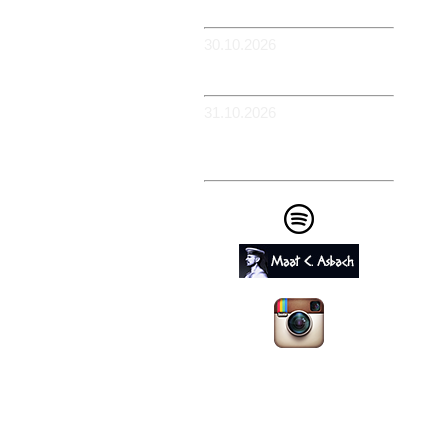
Flowerpower
30.10.2026
-WIESBADEN -
Schlachthof
31.10.2026
-KÖLN - BüZe Ehrenfeld -
Em Drügge Pitter: 9.
HAFENCASINO
Impressum