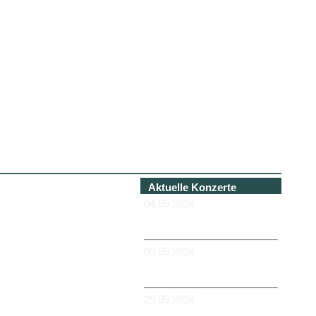
Aktuelle Konzerte
04.09.2026
-HANNOVER - Béi Chéz
Héinz
05.09.2026
-DUISBURG - RUHRORT -
Zum Hübi
25.09.2026
-MAGDEBURG -