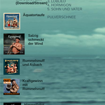
3. LOBLIED
(Download/Stream)
4. HORMIGON
5. SOHN UND VATER
Äquatortaufe
PULVERSCHNEE
Salzig
schmeckt
der Wind
Rummelsnuff
und Asbach
Kraftgewinn
mit
Rummelsnuff
Himmelfahrt