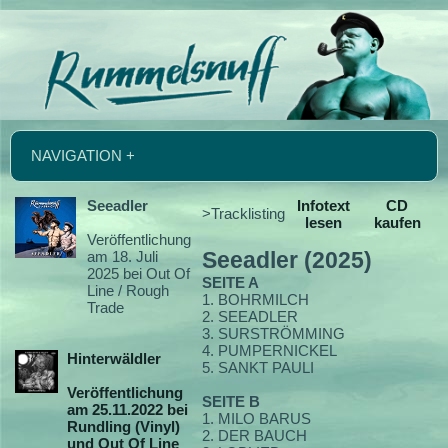
NAVIGATION +
Seeadler
Infotext
CD
>Tracklisting
lesen
kaufen
Veröffentlichung
am 18. Juli
Seeadler (2025)
2025 bei Out Of
SEITE A
Line / Rough
1. BOHRMILCH
Trade
2. SEEADLER
3. SURSTRÖMMING
4. PUMPERNICKEL
Hinterwäldler
5. SANKT PAULI
Veröffentlichung
SEITE B
am 25.11.2022 bei
1. MILO BARUS
Rundling (Vinyl)
2. DER BAUCH
und Out Of Line