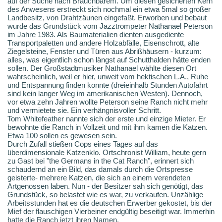
auf der Suche nach Brauchbarem. Um diesen gesicherten Kern
des Anwesens erstreckt sich nochmal ein etwa 5mal so großer
Landbesitz, von Drahtzäunen eingefaßt. Erworben und bebaut
wurde das Grundstück vom Jazztrompeter Nathanael Peterson
im Jahre 1983. Als Baumaterialien dienten ausgediente
Transportpaletten und andere Holzabfälle, Eisenschrott, alte
Ziegelsteine, Fenster und Türen aus Abrißhäusern - kurzum:
alles, was eigentlich schon längst auf Schutthalden hätte enden
sollen. Der Großstadtmusiker Nathanael wählte diesen Ort
wahrscheinlich, weil er hier, unweit vom hektischen L.A., Ruhe
und Entspannung finden konnte (dreieinhalb Stunden Autofahrt
sind kein langer Weg im amerikanischen Westen). Dennoch,
vor etwa zehn Jahren wollte Peterson seine Ranch nicht mehr
und vermietete sie. Ein verhängnisvoller Schritt.
Tom Whitefeather nannte sich der erste und einzige Mieter. Er
bewohnte die Ranch in Vollzeit und mit ihm kamen die Katzen.
Etwa 100 sollen es gewesen sein.
Durch Zufall stießen Cops eines Tages auf das
überdimensionale Katzenklo. Ortschronist William, heute gern
zu Gast bei "the Germans in the Cat Ranch", erinnert sich
schaudernd an ein Bild, das damals durch die Ortspresse
geisterte- mehrere Katzen, die sich an einem verendeten
Artgenossen laben. Nun - der Besitzer sah sich genötigt, das
Grundstück, so belastet wie es war, zu verkaufen. Unzählige
Arbeitsstunden hat es die deutschen Erwerber gekostet, bis der
Mief der flauschigen Vierbeiner endgültig beseitigt war. Immerhin
hatte die Ranch jetzt ihren Namen.