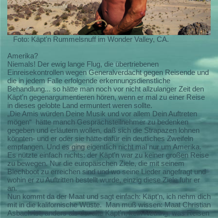
Foto: Käpt'n Rummelsnuff im Wonder Valley, CA.
Amerika?
Niemals! Der ewig lange Flug, die übertriebenen
Einreisekontrollen wegen Generalverdacht gegen Reisende und
die in jedem Falle erfolgende erkennungsdienstliche
Behandlung... so hätte man noch vor nicht allzulanger Zeit den
Käpt’n gegenargumentieren hören, wenn er mal zu einer Reise
in dieses gelobte Land ermuntert weren sollte.
„Die Amis würden Deine Musik und vor allem Dein Auftreten
mögen“
hätte manch Gesprächsteilnehmer zu bedenken
gegeben und erläutern wollen, daß sich die Strapazen lohnen
könnten- und er oder sie hätte dafür ein deutliches Zweifeln
empfangen. Und es ging eigentlich nicht mal nur um Amerika.
Es nützte einfach nichts: der Käpt'n war zu keiner großen Reise
zu bewegen. Nur die europäischen Ziele, die mit seinem
Blechboot zu erreichen sind und wo seine Lieder angefragt und
wohin er zu Auftritten bestellt wurde, einzig diese Ziele fuhr er
an.
Nun kommt da der Maat und sagt einfach: Käpt’n, ich nehm dich
mit in die kalifornische Wüste.
Man muß wissen: Maat Christian
Asbach ist, anders als der alte Käpt'n, kein Neuling, was Reisen