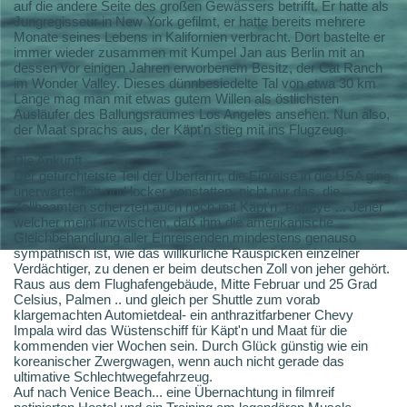
auf die andere Seite des großen Gewässers betrifft. Er hatte als
Jungregisseur in New York gefilmt, er hatte bereits mehrere
Monate seines Lebens in Kalifornien verbracht. Dort bastelte er
immer wieder zusammen mit Kumpel Jan aus Berlin mit an
dessen vor einigen Jahren erworbenem Besitz, der Cat Ranch
im Wonder Valley. Dieses dünnbesiedelte Tal von etwa 30 km
Länge mag man mit etwas gutem Willen als östlichsten
Ausläufer des Ballungsraumes Los Angeles ansehen. Nun also,
der Maat sprachs aus, der Käpt'n stieg mit ins Flugzeug.
Die Ankunft
Der gefürchtetste Teil der Überfahrt, die Einreise in die USA ging
unerwartet flott und locker vonstatten, nicht nur das, die
Zollbeamten scherzten auch noch mit Käpt'n "Popeye"... Jener
welcher meint inzwischen, daß ihm die amerikanische
Gleichbehandlung aller Einreisenden mindestens genauso
sympathisch ist, wie das willkürliche Rauspicken einzelner
Verdächtiger, zu denen er beim deutschen Zoll von jeher gehört.
Raus aus dem Flughafengebäude, Mitte Februar und 25 Grad
Celsius, Palmen .. und gleich per Shuttle zum vorab
klargemachten Automietdeal- ein anthrazitfarbener Chevy
Impala wird das Wüstenschiff für Käpt'n und Maat für die
kommenden vier Wochen sein. Durch Glück günstig wie ein
koreanischer Zwergwagen, wenn auch nicht gerade das
ultimative Schlechtwegefahrzeug.
Auf nach Venice Beach... eine Übernachtung in filmreif