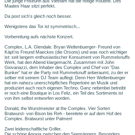
Die junge Friseurin aus Vietnam hat die nötige Routine. Des
Maates Haar sitzt perfekt.
Da post sich's gleich noch besser.
Wenigstens das Tor ist symmetrisch...
Vorbereitung aufs nächste Konzert.
Complex, L.A. Glendale. Bryan Weltenbuerger- Freund von
Käpt'ns Freund Maeckes (die Orsons) und was noch wichtiger
ist: seit langem enthusiastischer Konsument von Rummelsnuffs
Werk, hat den Abend klargemacht. Zusammen mit John
Giovanazzi, dem Inhaber des Complex und Chef von "Das
Bunker" hat er die Party mit Rummelsnuff anberaumt, zu der er
selber mit seinem DJ Team auflegt. Denn Herr Weltenbuerger
hat ein nahezu unerschöpfliches Repertoire an Musik und
produziert auch noch eigenen Techno. Ganz nebenbei betreibt
er noch eine Boutique in Los Feliz, ein Teil des Sortiments ist
von ihm selbst entworfen worden.
Donald, the Wurstmeister at the Complex. Vier Sorten
Bratwurst- von Bison bis Reh - bereitete er auf dem Hof des
Complex. Bratwurst unter Palmen!
Zwei leidenschaftliche Griller.
Die schöne Anoxia zwischen den Seemännern. Besonders