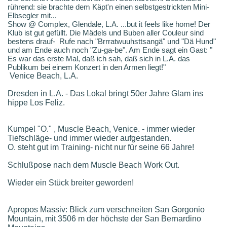
rührend: sie brachte dem Käpt'n einen selbstgestrickten Mini-
Elbsegler mit...
Show @ Complex, Glendale, L.A. ...but it feels like home! Der
Klub ist gut gefüllt. Die Mädels und Buben aller Couleur sind
bestens drauf- Rufe nach "Brrratwuuhsttsangä" und "Dä Hund"
und am Ende auch noch "Zu-ga-be". Am Ende sagt ein Gast: "
Es war das erste Mal, daß ich sah, daß sich in L.A. das
Publikum bei einem Konzert in den Armen liegt!"
Venice Beach, L.A.
Dresden in L.A. - Das Lokal bringt 50er Jahre Glam ins
hippe Los Feliz.
Kumpel "O." , Muscle Beach, Venice. - immer wieder
Tiefschläge- und immer wieder aufgestanden.
O. steht gut im Training- nicht nur für seine 66 Jahre!
Schlußpose nach dem Muscle Beach Work Out.
Wieder ein Stück breiter geworden!
Apropos Massiv: Blick zum verschneiten San Gorgonio
Mountain, mit 3506 m der höchste der San Bernardino