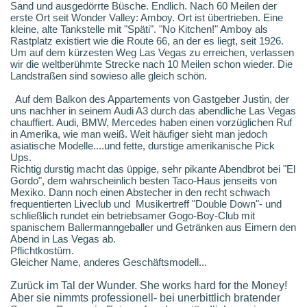
Sand und ausgedörrte Büsche. Endlich. Nach 60 Meilen der
erste Ort seit Wonder Valley: Amboy. Ort ist übertrieben. Eine
kleine, alte Tankstelle mit "Späti". "No Kitchen!" Amboy als
Rastplatz existiert wie die Route 66, an der es liegt, seit 1926.
Um auf dem kürzesten Weg Las Vegas zu erreichen, verlassen
wir die weltberühmte Strecke nach 10 Meilen schon wieder. Die
Landstraßen sind sowieso alle gleich schön.
Auf dem Balkon des Appartements von Gastgeber Justin, der
uns nachher in seinem Audi A3 durch das abendliche Las Vegas
chauffiert. Audi, BMW, Mercedes haben einen vorzüglichen Ruf
in Amerika, wie man weiß. Weit häufiger sieht man jedoch
asiatische Modelle....und fette, durstige amerikanische Pick
Ups.
Richtig durstig macht das üppige, sehr pikante Abendbrot bei "El
Gordo", dem wahrscheinlich besten Taco-Haus jenseits von
Mexiko. Dann noch einen Abstecher in den recht schwach
frequentierten Liveclub und Musikertreff "Double Down"- und
schließlich rundet ein betriebsamer Gogo-Boy-Club mit
spanischem Ballermanngeballer und Getränken aus Eimern den
Abend in Las Vegas ab.
Pflichtkostüm.
Gleicher Name, anderes Geschäftsmodell...
Zurück im Tal der Wunder. She works hard for the Money!
Aber sie nimmts professionell- bei unerbittlich bratender