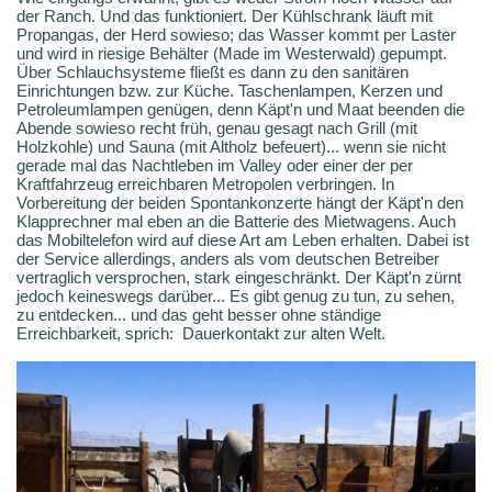
der Ranch. Und das funktioniert. Der Kühlschrank läuft mit
Propangas, der Herd sowieso; das Wasser kommt per Laster
und wird in riesige Behälter (Made im Westerwald) gepumpt.
Über Schlauchsysteme fließt es dann zu den sanitären
Einrichtungen bzw. zur Küche. Taschenlampen, Kerzen und
Petroleumlampen genügen, denn Käpt'n und Maat beenden die
Abende sowieso recht früh, genau gesagt nach Grill (mit
Holzkohle) und Sauna (mit Altholz befeuert)... wenn sie nicht
gerade mal das Nachtleben im Valley oder einer der per
Kraftfahrzeug erreichbaren Metropolen verbringen. In
Vorbereitung der beiden Spontankonzerte hängt der Käpt'n den
Klapprechner mal eben an die Batterie des Mietwagens. Auch
das Mobiltelefon wird auf diese Art am Leben erhalten. Dabei ist
der Service allerdings, anders als vom deutschen Betreiber
vertraglich versprochen, stark eingeschränkt. Der Käpt'n zürnt
jedoch keineswegs darüber... Es gibt genug zu tun, zu sehen,
zu entdecken... und das geht besser ohne ständige
Erreichbarkeit, sprich: Dauerkontakt zur alten Welt.