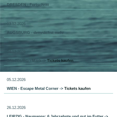
DRESDEN - Fortschritt
03.12.2026
AUGSBURG - demnächst mehr
04.12.2026
SALZBURG - Mark ->
Tickets kaufen
05.12.2026
WIEN - Escape Metal Corner ->
Tickets kaufen
26.12.2026
LEIPZIG - Naumanns: 6 Jahrzehnte und gut im Futter ->