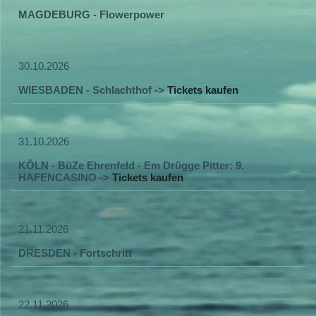
MAGDEBURG - Flowerpower
30.10.2026
WIESBADEN - Schlachthof ->
Tickets kaufen
31.10.2026
KÖLN - BüZe Ehrenfeld - Em Drügge Pitter: 9.
HAFENCASINO ->
Tickets kaufen
21.11.2026
DRESDEN - Fortschritt
22.11.2026