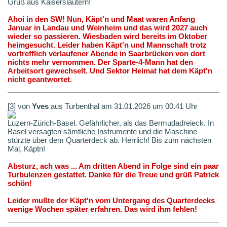
Gruß aus Kaiserslautern!
Ahoi in den SW! Nun, Käpt'n und Maat waren Anfang
Januar in Landau und Weinheim und das wird 2027 auch
wieder so passieren. Wiesbaden wird bereits im Oktober
heimgesucht. Leider haben Käpt'n und Mannschaft trotz
vortrefflich verlaufener Abende in Saarbrücken von dort
nichts mehr vernommen. Der Sparte-4-Mann hat den
Arbeitsort gewechselt. Und Sektor Heimat hat dem Käpt'n
nicht geantwortet.
[3] von
Yves
aus Turbenthal am 31.01.2026 um 00.41 Uhr
Luzern-Zürich-Basel. Gefährlicher, als das Bermudadreieck. In
Basel versagten sämtliche Instrumente und die Maschine
stürzte über dem Quarterdeck ab. Herrlich! Bis zum nächsten
Mal, Käptn!
Absturz, ach was ... Am dritten Abend in Folge sind ein paar
Turbulenzen gestattet. Danke für die Treue und grüß Patrick
schön!
Leider mußte der Käpt'n vom Untergang des Quarterdecks
wenige Wochen später erfahren. Das wird ihm fehlen!