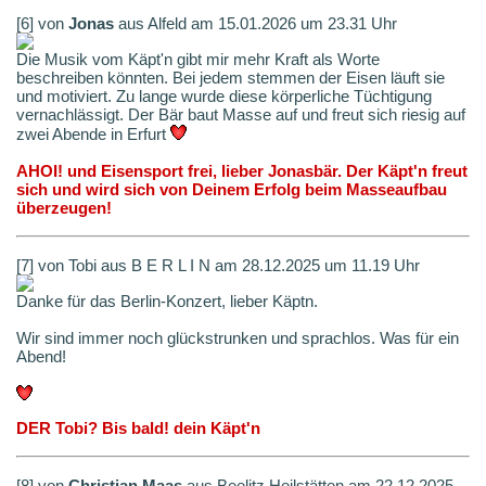
[6] von
Jonas
aus Alfeld am 15.01.2026 um 23.31 Uhr
Die Musik vom Käpt'n gibt mir mehr Kraft als Worte
beschreiben könnten. Bei jedem stemmen der Eisen läuft sie
und motiviert. Zu lange wurde diese körperliche Tüchtigung
vernachlässigt. Der Bär baut Masse auf und freut sich riesig auf
zwei Abende in Erfurt
AHOI! und Eisensport frei, lieber Jonasbär. Der Käpt'n freut
sich und wird sich von Deinem Erfolg beim Masseaufbau
überzeugen!
[7] von Tobi aus B E R L I N am 28.12.2025 um 11.19 Uhr
Danke für das Berlin-Konzert, lieber Käptn.
Wir sind immer noch glückstrunken und sprachlos. Was für ein
Abend!
DER Tobi? Bis bald! dein Käpt'n
[8] von
Christian Maas
aus Beelitz Heilstätten am 22.12.2025