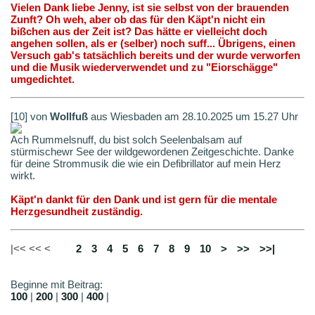
Vielen Dank liebe Jenny, ist sie selbst von der brauenden
Zunft? Oh weh, aber ob das für den Käpt'n nicht ein
bißchen aus der Zeit ist? Das hätte er vielleicht doch
angehen sollen, als er (selber) noch suff... Übrigens, einen
Versuch gab's tatsächlich bereits und der wurde verworfen
und die Musik wiederverwendet und zu "Eiorschägge"
umgedichtet.
[10] von
Wollfuß
aus Wiesbaden am 28.10.2025 um 15.27 Uhr
Ach Rummelsnuff, du bist solch Seelenbalsam auf
stürmischewr See der wildgewordenen Zeitgeschichte. Danke
für deine Strommusik die wie ein Defibrillator auf mein Herz
wirkt.
Käpt'n dankt für den Dank und ist gern für die mentale
Herzgesundheit zuständig.
|<< << <
1
2
3
4
5
6
7
8
9
10
>
>>
>>|
Beginne mit Beitrag:
100
|
200
|
300
|
400
|