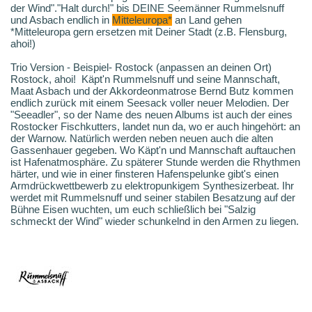
der Wind"."Halt durch!" bis DEINE Seemänner Rummelsnuff
und Asbach endlich in
Mitteleuropa*
an Land gehen
*Mitteleuropa gern ersetzen mit Deiner Stadt (z.B. Flensburg,
ahoi!)
Trio Version - Beispiel- Rostock (anpassen an deinen Ort)
Rostock, ahoi! Käpt'n Rummelsnuff und seine Mannschaft,
Maat Asbach und der Akkordeonmatrose Bernd Butz kommen
endlich zurück mit einem Seesack voller neuer Melodien. Der
"Seeadler", so der Name des neuen Albums ist auch der eines
Rostocker Fischkutters, landet nun da, wo er auch hingehört: an
der Warnow. Natürlich werden neben neuen auch die alten
Gassenhauer gegeben. Wo Käpt'n und Mannschaft auftauchen
ist Hafenatmosphäre. Zu späterer Stunde werden die Rhythmen
härter, und wie in einer finsteren Hafenspelunke gibt's einen
Armdrückwettbewerb zu elektropunkigem Synthesizerbeat. Ihr
werdet mit Rummelsnuff und seiner stabilen Besatzung auf der
Bühne Eisen wuchten, um euch schließlich bei "Salzig
schmeckt der Wind" wieder schunkelnd in den Armen zu liegen.