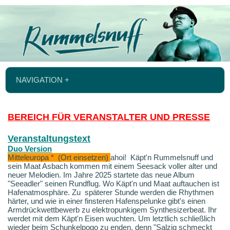
NAVIGATION +
BEREICH FÜR VERANSTALTER UND PRESSE
Veranstaltungstext
Duo Version
Mitteleuropa * (Ort einsetzen)
ahoi!
Käpt'n Rummelsnuff und
sein Maat Asbach kommen mit einem Seesack voller alter und
neuer Melodien.
Im Jahre 2025 startete das neue Album
"Seeadler" seinen Rundflug. Wo Käpt'n und Maat auftauchen ist
Hafenatmosphäre. Zu späterer Stunde werden die Rhythmen
härter, und wie in einer finsteren Hafenspelunke gibt's einen
Armdrückwettbewerb zu elektropunkigem Synthesizerbeat. Ihr
werdet mit dem Käpt'n Eisen wuchten. Um letztlich schließlich
wieder beim Schunkelpogo zu enden, denn "Salzig schmeckt