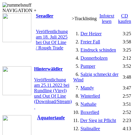
NAVIGATION +
Seeadler
Infotext
CD
>Tracklisting
lesen
kaufen
Veröffentlichung
1.
Der Heizer
3:25
am 18. Juli 2025
2.
Freier Fall
3:58
bei Out Of Line
/ Rough Trade
3.
Eindruck schinden
3:25
4.
Donnerbolzen
2:12
5.
Pumper
3:52
Hinterwäldler
6.
Salzig schmeckt der
3:48
Veröffentlichung
Wind
am 25.11.2022 bei
7.
Mandy
3:47
Rundling (Vinyl)
und Out Of Line
8.
Winterlied
2:57
(Download/Stream)
9.
Nathalie
3:51
10.
Boxerlied
2:52
Äquatortaufe
11.
Der Sieg ist Pflicht
2:23
12.
Stalinallee
4:13