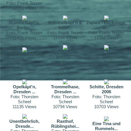
Foto: Frank Tepper
12051 Views
Rummelkäpt'n,
Rummelkäpt'n &
Zapata - Backstage,
Berlin...
Schif...
B...
Foto: Frank Tepper
Foto: Frank Tepper
Foto: Frank Tepper
11495 Views
11034 Views
11094 Views
Tourflotte'06,
Ascona, Dresden
Mit Zahnärztin und
Dresde...
2006
Z...
Foto: Thorsten
Foto: Thorsten
Foto: Frank Tepper
Scheel
Scheel
11632 Views
11005 Views
11190 Views
Opelkäpt'n,
Trommelhase,
Schitte, Dresden
Dresden ...
Dresden ...
2006
Foto: Thorsten
Foto: Thorsten
Foto: Thorsten
Scheel
Scheel
Scheel
11135 Views
10794 Views
10703 Views
Unentbehrlich,
Rasthof,
Eine Tina und
Dresde...
Rüblingshei...
Rummels...