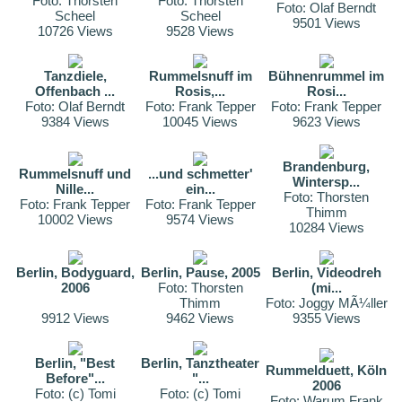
Foto: Thorsten
Foto: Thorsten
Foto: Olaf Berndt
Scheel
Scheel
9501 Views
10726 Views
9528 Views
Tanzdiele,
Rummelsnuff im
Bühnenrummel im
Offenbach ...
Rosis,...
Rosi...
Foto: Olaf Berndt
Foto: Frank Tepper
Foto: Frank Tepper
9384 Views
10045 Views
9623 Views
Brandenburg,
Rummelsnuff und
...und schmetter'
Wintersp...
Nille...
ein...
Foto: Thorsten
Foto: Frank Tepper
Foto: Frank Tepper
Thimm
10002 Views
9574 Views
10284 Views
Berlin, Bodyguard,
Berlin, Pause, 2005
Berlin, Videodreh
2006
Foto: Thorsten
(mi...
Thimm
Foto: Joggy MÃ¼ller
9912 Views
9462 Views
9355 Views
Berlin, "Best
Berlin, Tanztheater
Rummelduett, Köln
Before"...
"...
2006
Foto: (c) Tomi
Foto: (c) Tomi
Foto: Warum Frank