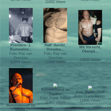
11002 Views
Premiere- 1.
Halt' durch!,
Mit Vorsicht,
Rummelsn...
Dresden...
Oberpö...
Foto: Ray van
Foto: Ray van
Zeschau
Zeschau
13605 Views
11999 Views
12360 Views
Rummelband im
Arie, Berlin 2006
"Zapata...
Foto: Frank Tepper
Foto: Frank Tepper
11605 Views
11457 Views
Rummelsnuff im
"Zapat...