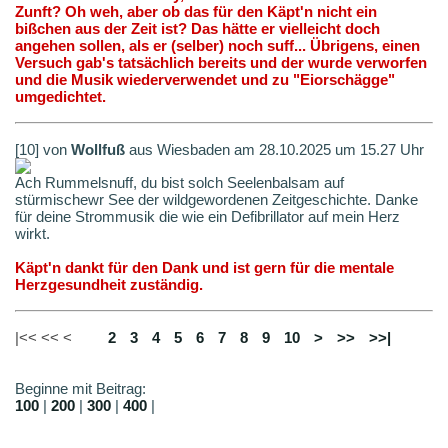
Zunft? Oh weh, aber ob das für den Käpt'n nicht ein
bißchen aus der Zeit ist? Das hätte er vielleicht doch
angehen sollen, als er (selber) noch suff... Übrigens, einen
Versuch gab's tatsächlich bereits und der wurde verworfen
und die Musik wiederverwendet und zu "Eiorschägge"
umgedichtet.
[10] von
Wollfuß
aus Wiesbaden am 28.10.2025 um 15.27 Uhr
Ach Rummelsnuff, du bist solch Seelenbalsam auf
stürmischewr See der wildgewordenen Zeitgeschichte. Danke
für deine Strommusik die wie ein Defibrillator auf mein Herz
wirkt.
Käpt'n dankt für den Dank und ist gern für die mentale
Herzgesundheit zuständig.
|<< << <
1
2
3
4
5
6
7
8
9
10
>
>>
>>|
Beginne mit Beitrag:
100
|
200
|
300
|
400
|