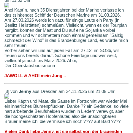
um 11.52 Uhr
Ahoi Käpt´n, nach 35 Dienstjahren bei der Marine verlasse ich
das (sinkende) Schiff der Deutschen Marine am 31.03.2026.
Am 27.03.2026 werde ich dazu für einige Leute ein Party (in
Beelitz Heilstätten) schmeißen. Vielleicht, wenn es der Tourplan
hergibt, können der Maat und Du auf eine Soljanka vorbei
kommen und wir schmettern noch einmal gemeinsam "Salzig
schmeckt der Wind" in das Brandenburger Land, es würde mich
sehr freuen.
Vorher sehen wir uns auf jeden Fall am 27.12. im SO36, wir
freuen uns bereits darauf. Schöne Feiertage und wer weiß,
vielleicht ja auch bis März 2026. Ahoi,
Der Oberstabsbootsmann
JAWOLL & AHOI mein Jung...
[9] von
Jenny
aus Dresden am 24.11.2025 um 21.08 Uhr
Lieber Käptn und Maat, die Sause im Fortschritt war wieder Mal
ein innerliches Blumenpflücken. Danke ?? ein Gedanke: so viele
hart arbeitende Berufshelden wurden in Liedern verewigt, aber
die hochgeschätzten Hopfenhüter, also die unabdingbaren
Brauer meine ich, die vermisse ich noch ???? auf Bald ????
Vielen Dank liebe Jenny, ist sie selbst von der brauenden