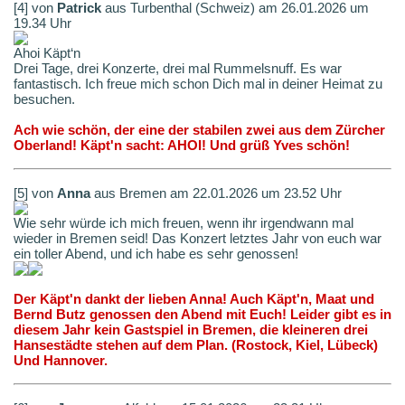
[4] von
Patrick
aus Turbenthal (Schweiz) am 26.01.2026 um
19.34 Uhr
Ahoi Käpt‘n
Drei Tage, drei Konzerte, drei mal Rummelsnuff. Es war
fantastisch. Ich freue mich schon Dich mal in deiner Heimat zu
besuchen.
Ach wie schön, der eine der stabilen zwei aus dem Zürcher
Oberland! Käpt'n sacht: AHOI! Und grüß Yves schön!
[5] von
Anna
aus Bremen am 22.01.2026 um 23.52 Uhr
Wie sehr würde ich mich freuen, wenn ihr irgendwann mal
wieder in Bremen seid! Das Konzert letztes Jahr von euch war
ein toller Abend, und ich habe es sehr genossen!
Der Käpt'n dankt der lieben Anna! Auch Käpt'n, Maat und
Bernd Butz genossen den Abend mit Euch! Leider gibt es in
diesem Jahr kein Gastspiel in Bremen, die kleineren drei
Hansestädte stehen auf dem Plan. (Rostock, Kiel, Lübeck)
Und Hannover.