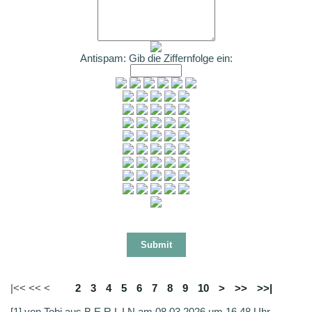
Antispam: Gib die Ziffernfolge ein:
|<< << <
1
2
3
4
5
6
7
8
9
10
>
>>
>>|
[1] von Tobi aus B E R L I N am 08.03.2026 um 16.48 Uhr