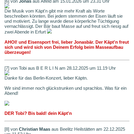
[6] von
Jonas
aus Alfeld am 15.01.2026 um 23.31 Uhr
Die Musik vom Käpt'n gibt mir mehr Kraft als Worte
beschreiben könnten. Bei jedem stemmen der Eisen läuft sie
und motiviert. Zu lange wurde diese körperliche Tüchtigung
vernachlässigt. Der Bär baut Masse auf und freut sich riesig auf
zwei Abende in Erfurt
AHOI! und Eisensport frei, lieber Jonasbär. Der Käpt'n freut
sich und wird sich von Deinem Erfolg beim Masseaufbau
überzeugen!
[7] von Tobi aus B E R L I N am 28.12.2025 um 11.19 Uhr
Danke für das Berlin-Konzert, lieber Käptn.
Wir sind immer noch glückstrunken und sprachlos. Was für ein
Abend!
DER Tobi? Bis bald! dein Käpt'n
[8] von
Christian Maas
aus Beelitz Heilstätten am 22.12.2025