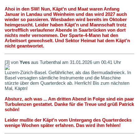
Ahoi in den SW! Nun, Käpt'n und Maat waren Anfang
Januar in Landau und Weinheim und das wird 2027 auch
wieder so passieren. Wiesbaden wird bereits im Oktober
heimgesucht. Leider haben Käpt'n und Mannschaft trotz
vortrefflich verlaufener Abende in Saarbrücken von dort
nichts mehr vernommen. Der Sparte-4-Mann hat den
Arbeitsort gewechselt. Und Sektor Heimat hat dem Käpt'n
nicht geantwortet.
[3] von
Yves
aus Turbenthal am 31.01.2026 um 00.41 Uhr
Luzern-Zürich-Basel. Gefährlicher, als das Bermudadreieck. In
Basel versagten sämtliche Instrumente und die Maschine
stürzte über dem Quarterdeck ab. Herrlich! Bis zum nächsten
Mal, Käptn!
Absturz, ach was ... Am dritten Abend in Folge sind ein paar
Turbulenzen gestattet. Danke für die Treue und grüß Patrick
schön!
Leider mußte der Käpt'n vom Untergang des Quarterdecks
wenige Wochen später erfahren. Das wird ihm fehlen!