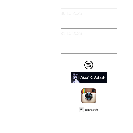
Flowerpower
30.10.2026
-WIESBADEN -
Schlachthof
31.10.2026
-KÖLN - BüZe Ehrenfeld -
Em Drügge Pitter: 9.
HAFENCASINO
Impressum