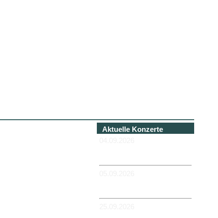
Aktuelle Konzerte
04.09.2026
-HANNOVER - Béi Chéz
Héinz
05.09.2026
-DUISBURG - RUHRORT -
Zum Hübi
25.09.2026
-MAGDEBURG -