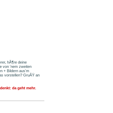
rer, hÃ¶re deine
me von 'nem zweiten
en + Bildern aus'm
 das vorstellen? GruÃŸ an
denkt: da geht mehr.