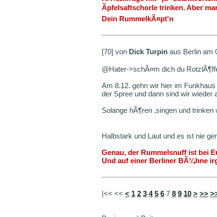
Ãpfelsaftschorle trinken. Aber m
Dein RummelkÃ¤pt'n
[70] von
Dick Turpin
aus Berlin am 
@Hater->schÃ¤m dich du RotzlÃ¶ff
Am 8.12. gehn wir hier im Funkhaus 
der Spree und dann sind wir wieder a
Solange hÃ¶ren ,singen und trinken 
Halbstark und Laut und es ist nie gen
Genau, der Rummelsnuff ist bei E
Und auf einer Berliner BÃ¼hne i
|<< <<
<
1
2
3
4
5
6
7
8
9
10
>
>>
>