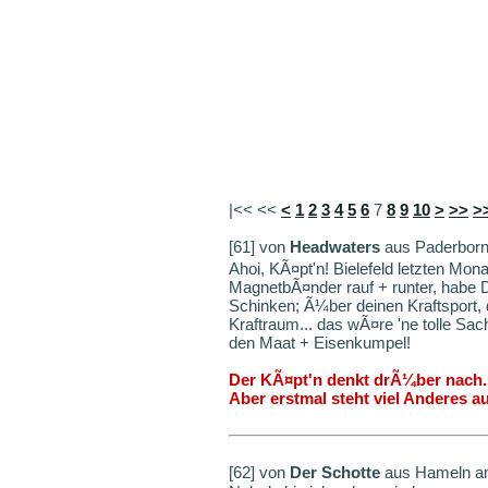
|<< <<
<
1
2
3
4
5
6
7
8
9
10
>
>>
>
[61] von
Headwaters
aus Paderborn
Ahoi, KÃ¤pt'n! Bielefeld letzten Mon
MagnetbÃ¤nder rauf + runter, habe 
Schinken; Ã¼ber deinen Kraftsport, 
Kraftraum... das wÃ¤re 'ne tolle Sac
den Maat + Eisenkumpel!
Der KÃ¤pt'n denkt drÃ¼ber nach. 
Aber erstmal steht viel Anderes a
[62] von
Der Schotte
aus Hameln am