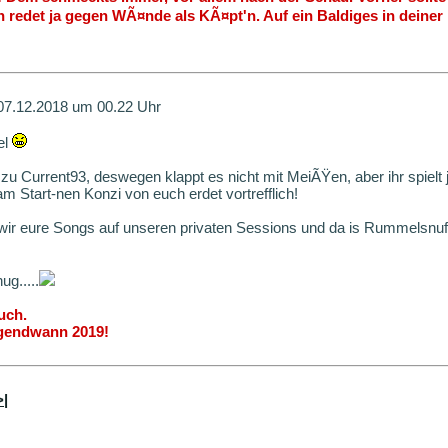
an redet ja gegen WÃ¤nde als KÃ¤pt'n. Auf ein Baldiges in deiner
07.12.2018 um 00.22 Uhr
el
zu Current93, deswegen klappt es nicht mit MeiÃŸen, aber ihr spielt
m Start-nen Konzi von euch erdet vortrefflich!
wir eure Songs auf unseren privaten Sessions und da is Rummelsnuff 
ug.....
uch.
rgendwann 2019!
>|