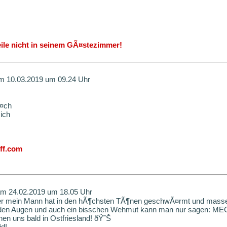
ile nicht in seinem GÃ¤stezimmer!
 10.03.2019 um 09.24 Uhr
Ã¤ch
ich
ff.com
m 24.02.2019 um 18.05 Uhr
 aber mein Mann hat in den hÃ¶chsten TÃ¶nen geschwÃ¤rmt und masse
n den Augen und auch ein bisschen Wehmut kann man nur sagen: ME
en uns bald in Ostfriesland! ðŸ˜Š
id!