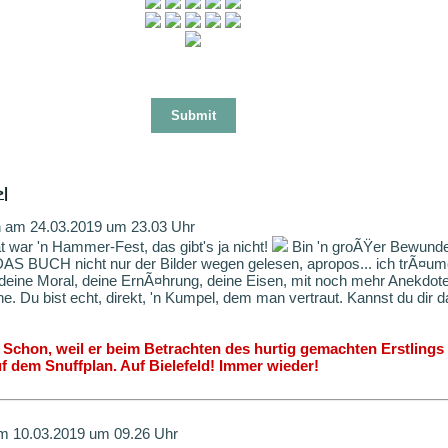
>|
 am 24.03.2019 um 23.03 Uhr
at war 'n Hammer-Fest, das gibt's ja nicht!
Bin 'n groÃŸer Bewunde
DAS BUCH nicht nur der Bilder wegen gelesen, apropos... ich trÃ¤u
deine Moral, deine ErnÃ¤hrung, deine Eisen, mit noch mehr Anekdot
he. Du bist echt, direkt, 'n Kumpel, dem man vertraut. Kannst du dir
Schon, weil er beim Betrachten des hurtig gemachten Erstlings 
uf dem Snuffplan. Auf Bielefeld! Immer wieder!
 10.03.2019 um 09.26 Uhr