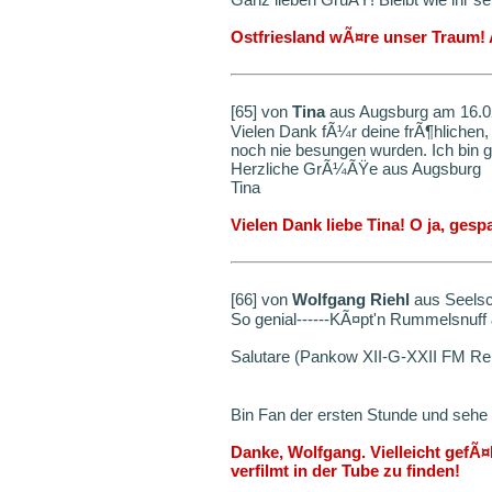
Ostfriesland wÃ¤re unser Traum
[65] von
Tina
aus Augsburg am 16.0
Vielen Dank fÃ¼r deine frÃ¶hlichen
noch nie besungen wurden. Ich bin ge
Herzliche GrÃ¼ÃŸe aus Augsburg
Tina
Vielen Dank liebe Tina! O ja, gespa
[66] von
Wolfgang Riehl
aus Seelsc
So genial------KÃ¤pt'n Rummelsnuff &
Salutare (Pankow XII-G-XXII FM Re
Bin Fan der ersten Stunde und sehe 
Danke, Wolfgang. Vielleicht gefÃ¤l
verfilmt in der Tube zu finden!