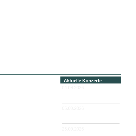
Aktuelle Konzerte
04.09.2026
-HANNOVER - Béi Chéz
Héinz
05.09.2026
-DUISBURG - RUHRORT -
Zum Hübi
25.09.2026
-MAGDEBURG -