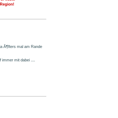
 Region!
 ja Ã¶fters mal am Rande
immer mit dabei ....