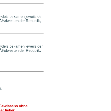
¤dels bekamen jeweils den
 SÃ¼dwesten der Republik,
¤dels bekamen jeweils den
 SÃ¼dwesten der Republik,
t.
n Gewissens ohne
er lieber