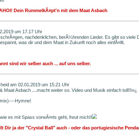
! AHOI! Dein RummelkÃ¤pt'n mit dem Maat Asbach
2.2019 um 17.17 Uhr
, schrÃ¤gen, nachdenklichen, berÃ¼hrenden Lieder. Es gibt so viele
spannt, was dir und dem Maat in Zukunft noch alles einfÃ¤llt.
nnt sind wir selber auch ... auf uns selber.
heid am 02.01.2019 um 15.21 Uhr
 Maat Asbach ....macht weiter so. Video und Musik einfach toll!!ï»¿
mix)----Hymne!
wie es mit Spass vorwÃ¤rts geht, freut mich!!
lt Dir ja der "Crystal Ball" auch - oder das portugiesische Penda