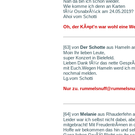
Nah da bin ich schon wieder.
Wie komme ich denn an Karten
fÃ¼r OsnabrÃ¼ck am 24.05.2019?
Ahoi vom Schotti
Oh, der KÃ¤pt'n war wohl eine We
[63] von
Der Schotte
aus Hameln am
Moin Ihr lieben Leute,
super Konzert in Bielefeld.
Lieben Dank fÃ¼r das nette Gespr
mit Euch.Wegen Hameln werd ich m
nochmal melden.
Lg.vom Schotti
Nur zu. rummelsnuff@rummelsnu
[64] von
Melanie
aus Rhauderfehn a
Leider war ich selbst nicht dabei,
mitgebracht! Mit FreudentrÃ¤nen i
Hoffe wir bekommen das hin und seh
Ganz lieben GruÃŸ! Bleibt wie ihr se