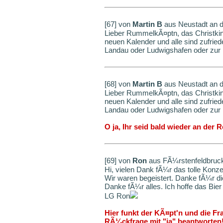
[67] von
Martin B
aus Neustadt an 
Lieber RummelkÃ¤ptn, das Christkin
neuen Kalender und alle sind zufrie
Landau oder Ludwigshafen oder zur N
[68] von
Martin B
aus Neustadt an 
Lieber RummelkÃ¤ptn, das Christkin
neuen Kalender und alle sind zufrie
Landau oder Ludwigshafen oder zur N
O ja, Ihr seid bald wieder an der
[69] von
Ron
aus FÃ¼rstenfeldbruc
Hi, vielen Dank fÃ¼r das tolle Konze
Wir waren begeistert. Danke fÃ¼r di
Danke fÃ¼r alles. Ich hoffe das Bier
LG Ron
Hier funkt der KÃ¤pt'n und die F
RÃ¼ckfrage mit "ja" beantworten!