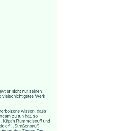
vt er nicht nur seinen
ato vielschichtigstes Werk
nerbolzens wissen, dass
team zu tun hat, so
s. Käpt’n Rummelsnuff und
dler“, „Straßenbau“),
behutsam das Thema Tod