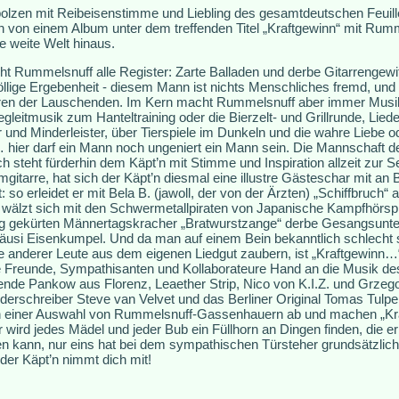
lzen mit Reibeisenstimme und Liebling des gesamtdeutschen Feuill
 von einem Album unter dem treffenden Titel „Kraftgewinn“ mit Rumm
 weite Welt hinaus.
ieht Rummelsnuff alle Register: Zarte Balladen und derbe Gitarrengewit
lige Ergebenheit - diesem Mann ist nichts Menschliches fremd, und 
hren der Lauschenden. Im Kern macht Rummelsnuff aber immer Mus
gleitmusik zum Hanteltraining oder die Bierzelt- und Grillrunde, Lie
und Minderleister, über Tierspiele im Dunkeln und die wahre Liebe o
hier darf ein Mann noch ungeniert ein Mann sein. Die Mannschaft 
h steht fürderhin dem Käpt’n mit Stimme und Inspiration allzeit zur 
tarre, hat sich der Käpt’n diesmal eine illustre Gästeschar mit an Bo
t: so erleidet er mit Bela B. (jawoll, der von der Ärzten) „Schiffbruch“ 
, wälzt sich mit den Schwermetallpiraten von Japanische Kampfhörsp
g gekürten Männertagskracher „Bratwurstzange“ derbe Gesangsunters
 Häusi Eisenkumpel. Und da man auf einem Bein bekanntlich schlecht
e anderer Leute aus dem eigenen Liedgut zaubern, ist „Kraftgewinn…“ 
e Freunde, Sympathisanten und Kollaborateure Hand an die Musik des
de Pankow aus Florenz, Leaether Strip, Nico von K.I.Z. und Grzeg
rschreiber Steve van Velvet und das Berliner Original Tomas Tulpe l
einer Auswahl von Rummelsnuff-Gassenhauern ab und machen „Kraf
 wird jedes Mädel und jeder Bub ein Füllhorn an Dingen finden, die er
n kann, nur eins hat bei dem sympathischen Türsteher grundsätzlich
der Käpt’n nimmt dich mit!