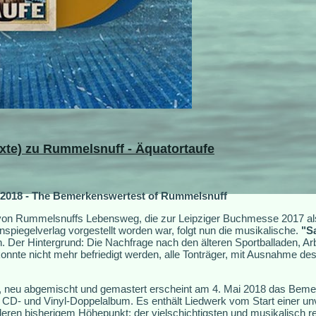
Texte) zu Rummelsnuff - Äquatortaufe
18 - The Bemerkenswertest of Rummelsnuff
g von Rummelsnuffs Lebensweg, die zur Leipziger Buchmesse 2017 al
iegelverlag vorgestellt worden war, folgt nun die musikalische.
"S
 Der Hintergrund: Die Nachfrage nach den älteren Sportballaden, A
nnte nicht mehr befriedigt werden, alle Tonträger, mit Ausnahme des
et, neu abgemischt und gemastert erscheint am 4. Mai 2018 das Bem
D- und Vinyl-Doppelalbum. Es enthält Liedwerk vom Start einer unv
eren bisherigem Höhepunkt: der vielschichtigsten und musikalisch re