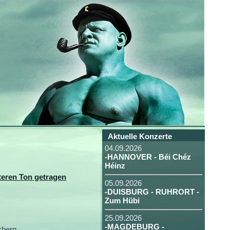
Aktuelle Konzerte
04.09.2026
-HANNOVER - Béi Chéz
Héinz
teren Ton getragen
05.09.2026
-DUISBURG - RUHRORT -
Zum Hübi
.
25.09.2026
-MAGDEBURG -
zberg.