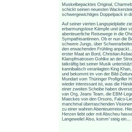
Muskelbepacktes Original, Charmebo
schickt seinen neuesten Wackerstein
schwergewichtiges Doppelpack in die
Auf seiner vierten Langspielplatte z
erbarmungslose Kämpfe und über völ
abenteuerliche Reisewege in die O
Sympathisantinnen. Ob er nun die Be
schwere Jungs, über Schwerarbeiter 
den erwachenden Frühling anpackt… 
erster Maat an Bord, Christian Asbac
Klampfmatrosen Gohlke an der Stromgi
tatkräftig bei seiner Musik unterstütz
kannibalisch veranlagten King Khan
und bekommt im von der Bild-Zeitun
Mundart vom Thüringer Profigriller
wieder interessant ist, was die Händ
einer zweiten Scheibe haben divers
van Org, Jeans Team, die EBM-Legen
Maeckes von den Orsons, Falco-Liede
manchmal überraschenden Visionen 
zu einer wahren Abenteuerreise. Hier
Herzen liebt oder mit Abscheu hasse
Langeweile! Also, komm’ steig ein… 