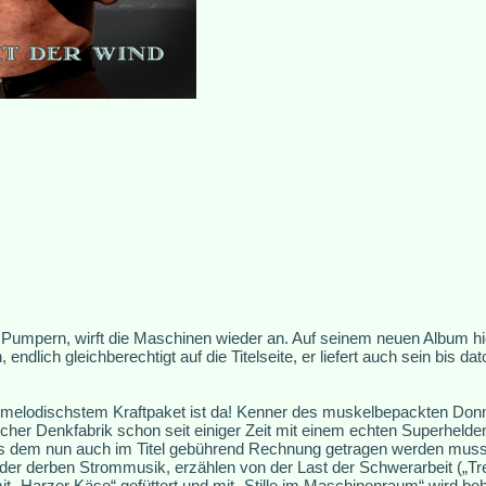
Pumpern, wirft die Maschinen wieder an. Auf seinem neuen Album hie
 endlich gleichberechtigt auf die Titelseite, er liefert auch sein bis d
 melodischstem Kraftpaket ist da! Kenner des muskelbepackten Don
er Denkfabrik schon seit einiger Zeit mit einem echten Superhelden
dass dem nun auch im Titel gebührend Rechnung getragen werden mus
r derben Strommusik, erzählen von der Last der Schwerarbeit („Trei
t „Harzer Käse“ gefüttert und mit „Stille im Maschinenraum“ wird 