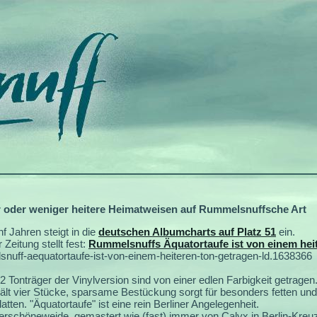
oder weniger heitere Heimatweisen auf Rummelsnuffsche Art
f Jahren steigt in die
deutschen Albumcharts auf Platz 51
ein.
Zeitung stellt fest:
Rummelsnuffs Äquatortaufe ist von einem hei
lsnuff-aequatortaufe-ist-von-einem-heiteren-ton-getragen-ld.1638366
2 Tonträger der Vinylversion sind von einer edlen Farbigkeit getragen
ält vier Stücke, sparsame Bestückung sorgt für besonders fetten und
atten. "Äquatortaufe" ist eine rein Berliner Angelegenheit.
erschöneweide, gemastert wie (fast) immer von Calyx in Berlin-Kreu