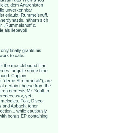
eler, dem Anarchisten
alle unverkennbar
st erlaubt: Rummelsnuff,
nerdynastie, nähern sich
hr. „Rummelsnuff &
 als liebevoll
nly finally grants his
work to date.
of the musclebound titan
eroes for quite some time
around. Captain
m “derbe Strommusik”), are
hat certain cheese from the
arch nemesis Mr. Snuff to
predecessor, yet
melodies, Folk, Disco,
ls and Asbach, tenor
ection... while cautiously
with bonus EP containing