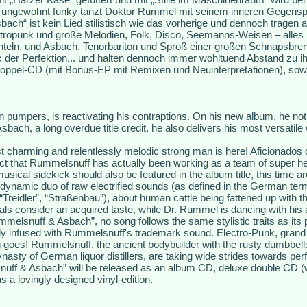
 ungewohnt funky tanzt Doktor Rummel mit seinem inneren Gegenspi
ach“ ist kein Lied stilistisch wie das vorherige und dennoch tragen 
opunk und große Melodien, Folk, Disco, Seemanns-Weisen – alles i
nteln, und Asbach, Tenorbariton und Sproß einer großen Schnapsbren
 der Perfektion... und halten dennoch immer wohltuend Abstand zu i
oppel-CD (mit Bonus-EP mit Remixen und Neuinterpretationen), sowie
pumpers, is reactivating his contraptions. On his new album, he not o
ach, a long overdue title credit, he also delivers his most versatile 
 charming and relentlessly melodic strong man is here! Aficionados 
act that Rummelsnuff has actually been working as a team of super h
 musical sidekick should also be featured in the album title, this time 
ynamic duo of raw electrified sounds (as defined in the German ter
(“Treidler”, “Straßenbau”), about human cattle being fattened up with t
ls consider an acquired taste, while Dr. Rummel is dancing with his 
elsnuff & Asbach”, no song follows the same stylistic traits as its 
y infused with Rummelsnuff's trademark sound. Electro-Punk, grand 
g goes! Rummelsnuff, the ancient bodybuilder with the rusty dumbbel
nasty of German liquor distillers, are taking wide strides towards perf
nuff & Asbach” will be released as an album CD, deluxe double CD (
s a lovingly designed vinyl-edition.