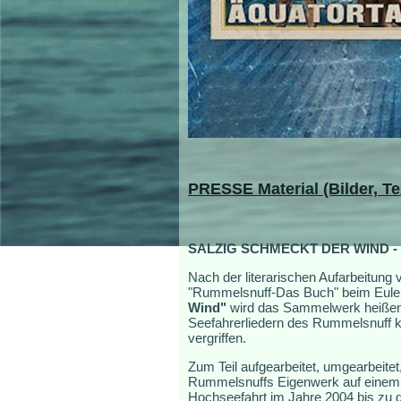
PRESSE
Material (Bilder, 
SALZIG SCHMECKT DER WIND - 20
Nach der literarischen Aufarbeitun
"Rummelsnuff-Das Buch" beim Eulensp
Wind"
wird das Sammelwerk heißen.
Seefahrerliedern des Rummelsnuff ko
vergriffen.
Zum Teil aufgearbeitet, umgearbeit
Rummelsnuffs Eigenwerk auf einem C
Hochseefahrt im Jahre 2004 bis zu d