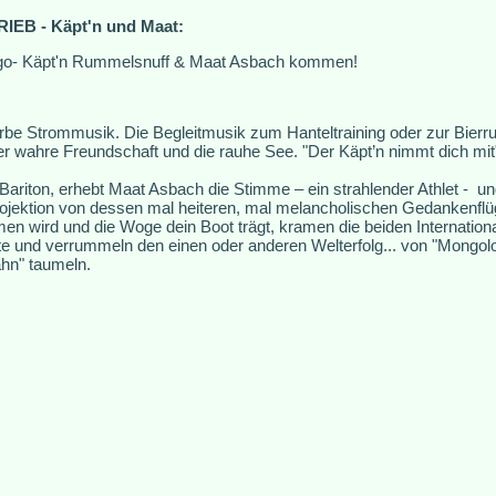
IEB - Käpt'n und Maat:
go- Käpt'n Rummelsnuff & Maat Asbach kommen!
be Strommusik. Die Begleitmusik zum Hanteltraining oder zur Bierru
er wahre Freundschaft und die rauhe See. "Der Käpt’n nimmt dich mit
s Bariton, erhebt Maat Asbach die Stimme – ein strahlender Athlet - u
rojektion von dessen mal heiteren, mal melancholischen Gedankenflü
 wird und die Woge dein Boot trägt, kramen die beiden Internationa
 und verrummeln den einen oder anderen Welterfolg... von "Mongoloid
ahn" taumeln.