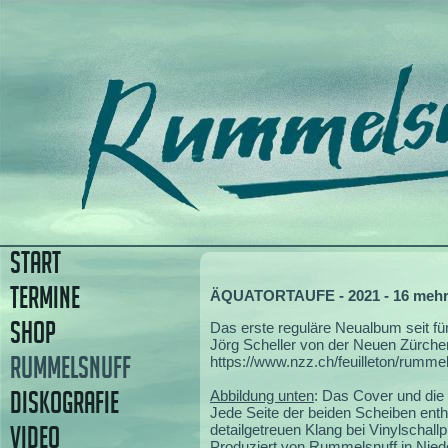
START
TERMINE
ÄQUATORTAUFE - 2021 - 16 mehr 
SHOP
Das erste reguläre Neualbum seit fün
Jörg Scheller von der Neuen Zürcher 
RUMMELSNUFF
https://www.nzz.ch/feuilleton/rumme
DISKOGRAFIE
Abbildung unten
: Das Cover und die 
Jede Seite der beiden Scheiben enth
VIDEO
detailgetreuen Klang bei Vinylschallpl
Produziert von Rummelsnuff in Nied