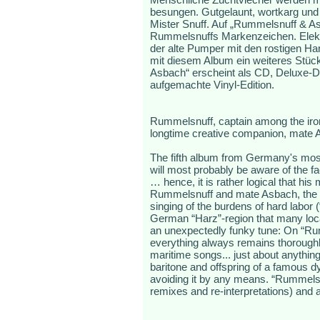
besungen. Gutgelaunt, wortkarg und
Mister Snuff. Auf „Rummelsnuff & Asb
Rummelsnuffs Markenzeichen. Elektr
der alte Pumper mit den rostigen Ha
mit diesem Album ein weiteres Stück
Asbach“ erscheint als CD, Deluxe-D
aufgemachte Vinyl-Edition.
Rummelsnuff, captain among the iron 
longtime creative companion, mate Asb
The fifth album from Germany's most
will most probably be aware of the f
… hence, it is rather logical that his
Rummelsnuff and mate Asbach, the d
singing of the burdens of hard labor 
German “Harz”-region that many loca
an unexpectedly funky tune: On “Rumm
everything always remains thoroughl
maritime songs... just about anythin
baritone and offspring of a famous dy
avoiding it by any means. “Rummels
remixes and re-interpretations) and a