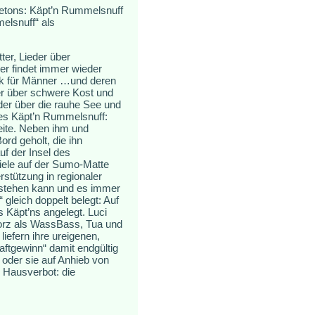
etons: Käpt’n Rummelsnuff
elsnuff“ als
ter, Lieder über
er findet immer wieder
ik für Männer …und deren
der über schwere Kost und
der über die rauhe See und
des Käpt’n Rummelsnuff:
Seite. Neben ihm und
rd geholt, die ihn
auf der Insel des
iele auf der Sumo-Matte
tützung in regionaler
 stehen kann und es immer
gleich doppelt belegt: Auf
 Käpt’ns angelegt. Luci
orz als WassBass, Tua und
iefern ihre ureigenen,
tgewinn“ damit endgültig
 oder sie auf Anhieb von
 Hausverbot: die