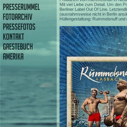
Mit viel Liebe zum Detail. Um den P
PRESSERUMMEL
Berliner Label Out Of Line. Letztend
(ausnahmsweise nicht in Berlin ansä
FOTOARCHIV
Hüllengestaltung: Rummelsnuff und 
PRESSEFOTOS
KONTAKT
GAESTEBUCH
AMERIKA