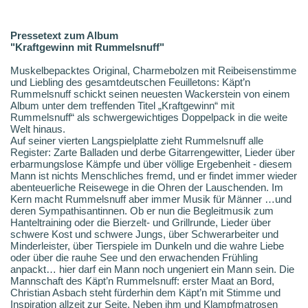
Pressetext zum Album
"Kraftgewinn mit Rummelsnuff"
Muskelbepacktes Original, Charmebolzen mit Reibeisenstimme
und Liebling des gesamtdeutschen Feuilletons: Käpt’n
Rummelsnuff schickt seinen neuesten Wackerstein von einem
Album unter dem treffenden Titel „Kraftgewinn“ mit
Rummelsnuff“ als schwergewichtiges Doppelpack in die weite
Welt hinaus.
Auf seiner vierten Langspielplatte zieht Rummelsnuff alle
Register: Zarte Balladen und derbe Gitarrengewitter, Lieder über
erbarmungslose Kämpfe und über völlige Ergebenheit - diesem
Mann ist nichts Menschliches fremd, und er findet immer wieder
abenteuerliche Reisewege in die Ohren der Lauschenden. Im
Kern macht Rummelsnuff aber immer Musik für Männer …und
deren Sympathisantinnen. Ob er nun die Begleitmusik zum
Hanteltraining oder die Bierzelt- und Grillrunde, Lieder über
schwere Kost und schwere Jungs, über Schwerarbeiter und
Minderleister, über Tierspiele im Dunkeln und die wahre Liebe
oder über die rauhe See und den erwachenden Frühling
anpackt… hier darf ein Mann noch ungeniert ein Mann sein. Die
Mannschaft des Käpt’n Rummelsnuff: erster Maat an Bord,
Christian Asbach steht fürderhin dem Käpt’n mit Stimme und
Inspiration allzeit zur Seite. Neben ihm und Klampfmatrosen