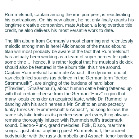
Rummelsnuff, captain among the iron pumpers, is reactivating
his contraptions. On his new album, he not only finally grants his
longtime creative companion, mate Asbach, a long overdue title
credit, he also delivers his most versatile work to date.
The fifth album from Germany's most charming and relentlessly
melodic strong man is here! Aficionados of the musclebound
titan will most probably be aware of the fact that Rummelsnuff
has actually been working as a team of super heroes for quite
some time … hence, it is rather logical that his musical sidekick
should also be featured in the album title, this time around.
Captain Rummelsnuff and mate Asbach, the dynamic duo of
raw electrified sounds (as defined in the German term “derbe
Strommusik”), are singing of the burdens of hard labor
(“Treidler”, “Straßenbau”), about human cattle being fattened up
with that certain cheese from the German “Harz”-region that
many locals consider an acquired taste, while Dr. Rummel is
dancing with his arch nemesis Mr. Snuff to an unexpectedly
funky tune: On “Rummelsnuff & Asbach”, no song follows the
same stylistic traits as its predecessor, yet everything always
remains thoroughly infused with Rummelsnuff's trademark
sound. Electro-Punk, grand melodies, Folk, Disco, maritime
songs... just about anything goes! Rummelsnuff, the ancient
bodybuilder with the rusty dumbbells and Asbach, tenor baritone