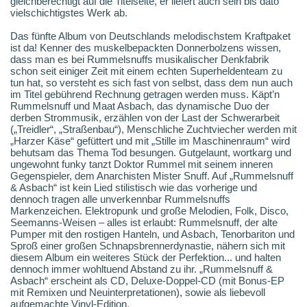
gleichberechtigt auf die Titelseite, er liefert auch sein bis dato
vielschichtigstes Werk ab.
Das fünfte Album von Deutschlands melodischstem Kraftpaket
ist da! Kenner des muskelbepackten Donnerbolzens wissen,
dass man es bei Rummelsnuffs musikalischer Denkfabrik
schon seit einiger Zeit mit einem echten Superheldenteam zu
tun hat, so versteht es sich fast von selbst, dass dem nun auch
im Titel gebührend Rechnung getragen werden muss. Käpt’n
Rummelsnuff und Maat Asbach, das dynamische Duo der
derben Strommusik, erzählen von der Last der Schwerarbeit
(„Treidler“, „Straßenbau“), Menschliche Zuchtviecher werden mit
„Harzer Käse“ gefüttert und mit „Stille im Maschinenraum“ wird
behutsam das Thema Tod besungen. Gutgelaunt, wortkarg und
ungewohnt funky tanzt Doktor Rummel mit seinem inneren
Gegenspieler, dem Anarchisten Mister Snuff. Auf „Rummelsnuff
& Asbach“ ist kein Lied stilistisch wie das vorherige und
dennoch tragen alle unverkennbar Rummelsnuffs
Markenzeichen. Elektropunk und große Melodien, Folk, Disco,
Seemanns-Weisen – alles ist erlaubt: Rummelsnuff, der alte
Pumper mit den rostigen Hanteln, und Asbach, Tenorbariton und
Sproß einer großen Schnapsbrennerdynastie, nähern sich mit
diesem Album ein weiteres Stück der Perfektion... und halten
dennoch immer wohltuend Abstand zu ihr. „Rummelsnuff &
Asbach“ erscheint als CD, Deluxe-Doppel-CD (mit Bonus-EP
mit Remixen und Neuinterpretationen), sowie als liebevoll
aufgemachte Vinyl-Edition.