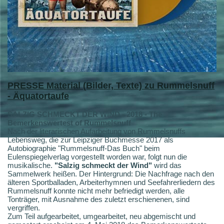
PRESSE
Material (Bilder, Texte) zu Rummelsnuff
- Äquatortaufe
SALZIG SCHMECKT DER WIND - 2018 - The
Bemerkenswertest of Rummelsnuff
Nach der literarischen Aufarbeitung von Rummelsnuffs
Lebensweg, die zur Leipziger Buchmesse 2017 als
Autobiographie "Rummelsnuff-Das Buch" beim
Eulenspiegelverlag vorgestellt worden war, folgt nun die
musikalische.
"Salzig schmeckt der Wind"
wird das
Sammelwerk heißen. Der Hintergrund: Die Nachfrage nach den
älteren Sportballaden, Arbeiterhymnen und Seefahrerliedern des
Rummelsnuff konnte nicht mehr befriedigt werden, alle
Tonträger, mit Ausnahme des zuletzt erschienenen, sind
vergriffen.
Zum Teil aufgearbeitet, umgearbeitet, neu abgemischt und