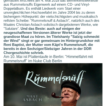
gemastert erscheint am 4. Mai 2018 das Bemerkenswerteste
aus Rummelsnuffs Eigenwerk auf einem CD- und Vinyl-
Doppelalbum. Es enthält Liedwerk vom Start einer
unvergleichlichen Hochseefahrt im Jahre 2004 bis zu deren
bisherigem Höhepunkt: der vielschichtigsten und musikalisch
reifsten Scheibe: "Rummelsnuff & Asbach", natürlich auch des
Maates Christian Asbach solistisch dargebotenen Werke, wie
"Salutare".
Und das Beste: auch auf einigen der
neugeschaffenen Versionen älterer Werke ist jetzt der
grandiose Maat zu hören. Im Titelshanty "Salzig schmeckt
der Wind" singt er gar gemeinsam im Hintergrundchor mit
Reni Baptist, der Mutter vom Käpt'n Rummelsnuff, die
bereits in den Sechziger/Siebziger Jahren in der DDR
Chorgeschichte schrieb.
Am 10. Mai ist Plattentaufe in Berlin: "Himmelfahrt mit
Rummelsnuff" im Nuke Club Berlin