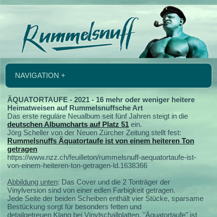
NAVIGATION +
ÄQUATORTAUFE - 2021 - 16 mehr oder weniger heitere
Heimatweisen auf Rummelsnuffsche Art
Das erste reguläre Neualbum seit fünf Jahren steigt in die
deutschen Albumcharts auf Platz 51
ein.
Jörg Scheller von der Neuen Zürcher Zeitung stellt fest:
Rummelsnuffs Äquatortaufe ist von einem heiteren Ton
getragen
https://www.nzz.ch/feuilleton/rummelsnuff-aequatortaufe-ist-
von-einem-heiteren-ton-getragen-ld.1638366
Abbildung unten
: Das Cover und die 2 Tonträger der
Vinylversion sind von einer edlen Farbigkeit getragen.
Jede Seite der beiden Scheiben enthält vier Stücke, sparsame
Bestückung sorgt für besonders fetten und
detailgetreuen Klang bei Vinylschallplatten. "Äquatortaufe" ist