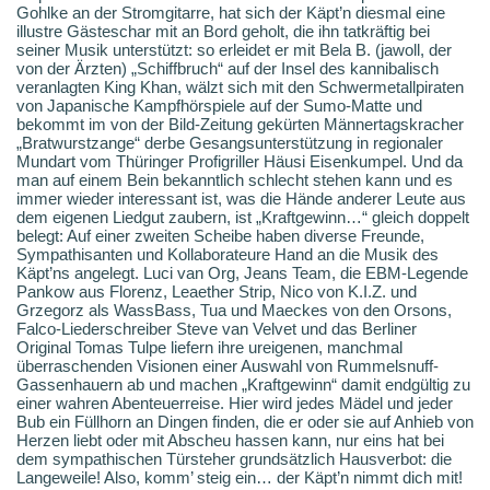
Gohlke an der Stromgitarre, hat sich der Käpt’n diesmal eine
illustre Gästeschar mit an Bord geholt, die ihn tatkräftig bei
seiner Musik unterstützt: so erleidet er mit Bela B. (jawoll, der
von der Ärzten) „Schiffbruch“ auf der Insel des kannibalisch
veranlagten King Khan, wälzt sich mit den Schwermetallpiraten
von Japanische Kampfhörspiele auf der Sumo-Matte und
bekommt im von der Bild-Zeitung gekürten Männertagskracher
„Bratwurstzange“ derbe Gesangsunterstützung in regionaler
Mundart vom Thüringer Profigriller Häusi Eisenkumpel. Und da
man auf einem Bein bekanntlich schlecht stehen kann und es
immer wieder interessant ist, was die Hände anderer Leute aus
dem eigenen Liedgut zaubern, ist „Kraftgewinn…“ gleich doppelt
belegt: Auf einer zweiten Scheibe haben diverse Freunde,
Sympathisanten und Kollaborateure Hand an die Musik des
Käpt’ns angelegt. Luci van Org, Jeans Team, die EBM-Legende
Pankow aus Florenz, Leaether Strip, Nico von K.I.Z. und
Grzegorz als WassBass, Tua und Maeckes von den Orsons,
Falco-Liederschreiber Steve van Velvet und das Berliner
Original Tomas Tulpe liefern ihre ureigenen, manchmal
überraschenden Visionen einer Auswahl von Rummelsnuff-
Gassenhauern ab und machen „Kraftgewinn“ damit endgültig zu
einer wahren Abenteuerreise. Hier wird jedes Mädel und jeder
Bub ein Füllhorn an Dingen finden, die er oder sie auf Anhieb von
Herzen liebt oder mit Abscheu hassen kann, nur eins hat bei
dem sympathischen Türsteher grundsätzlich Hausverbot: die
Langeweile! Also, komm’ steig ein… der Käpt’n nimmt dich mit!