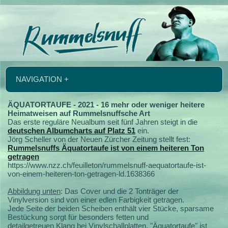
NAVIGATION +
ÄQUATORTAUFE - 2021 - 16 mehr oder weniger heitere
Heimatweisen auf Rummelsnuffsche Art
Das erste reguläre Neualbum seit fünf Jahren steigt in die
deutschen Albumcharts auf Platz 51
ein.
Jörg Scheller von der Neuen Zürcher Zeitung stellt fest:
Rummelsnuffs Äquatortaufe ist von einem heiteren Ton
getragen
https://www.nzz.ch/feuilleton/rummelsnuff-aequatortaufe-ist-
von-einem-heiteren-ton-getragen-ld.1638366
Abbildung unten
: Das Cover und die 2 Tonträger der
Vinylversion sind von einer edlen Farbigkeit getragen.
Jede Seite der beiden Scheiben enthält vier Stücke, sparsame
Bestückung sorgt für besonders fetten und
detailgetreuen Klang bei Vinylschallplatten. "Äquatortaufe" ist