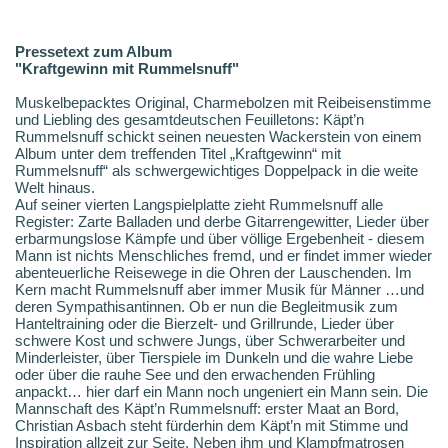
Pressetext zum Album
"Kraftgewinn mit Rummelsnuff"
Muskelbepacktes Original, Charmebolzen mit Reibeisenstimme
und Liebling des gesamtdeutschen Feuilletons: Käpt’n
Rummelsnuff schickt seinen neuesten Wackerstein von einem
Album unter dem treffenden Titel „Kraftgewinn“ mit
Rummelsnuff“ als schwergewichtiges Doppelpack in die weite
Welt hinaus.
Auf seiner vierten Langspielplatte zieht Rummelsnuff alle
Register: Zarte Balladen und derbe Gitarrengewitter, Lieder über
erbarmungslose Kämpfe und über völlige Ergebenheit - diesem
Mann ist nichts Menschliches fremd, und er findet immer wieder
abenteuerliche Reisewege in die Ohren der Lauschenden. Im
Kern macht Rummelsnuff aber immer Musik für Männer …und
deren Sympathisantinnen. Ob er nun die Begleitmusik zum
Hanteltraining oder die Bierzelt- und Grillrunde, Lieder über
schwere Kost und schwere Jungs, über Schwerarbeiter und
Minderleister, über Tierspiele im Dunkeln und die wahre Liebe
oder über die rauhe See und den erwachenden Frühling
anpackt… hier darf ein Mann noch ungeniert ein Mann sein. Die
Mannschaft des Käpt’n Rummelsnuff: erster Maat an Bord,
Christian Asbach steht fürderhin dem Käpt’n mit Stimme und
Inspiration allzeit zur Seite. Neben ihm und Klampfmatrosen