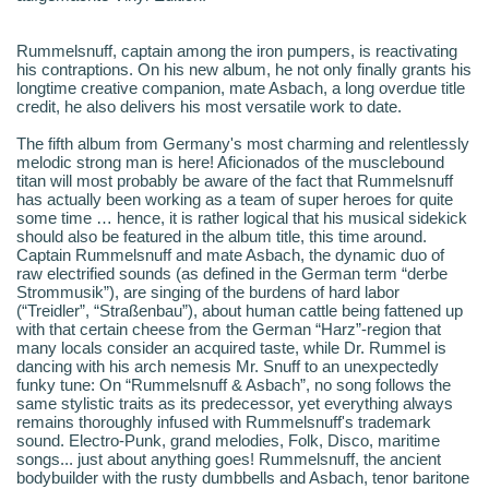
Rummelsnuff, captain among the iron pumpers, is reactivating
his contraptions. On his new album, he not only finally grants his
longtime creative companion, mate Asbach, a long overdue title
credit, he also delivers his most versatile work to date.
The fifth album from Germany's most charming and relentlessly
melodic strong man is here! Aficionados of the musclebound
titan will most probably be aware of the fact that Rummelsnuff
has actually been working as a team of super heroes for quite
some time … hence, it is rather logical that his musical sidekick
should also be featured in the album title, this time around.
Captain Rummelsnuff and mate Asbach, the dynamic duo of
raw electrified sounds (as defined in the German term “derbe
Strommusik”), are singing of the burdens of hard labor
(“Treidler”, “Straßenbau”), about human cattle being fattened up
with that certain cheese from the German “Harz”-region that
many locals consider an acquired taste, while Dr. Rummel is
dancing with his arch nemesis Mr. Snuff to an unexpectedly
funky tune: On “Rummelsnuff & Asbach”, no song follows the
same stylistic traits as its predecessor, yet everything always
remains thoroughly infused with Rummelsnuff's trademark
sound. Electro-Punk, grand melodies, Folk, Disco, maritime
songs... just about anything goes! Rummelsnuff, the ancient
bodybuilder with the rusty dumbbells and Asbach, tenor baritone