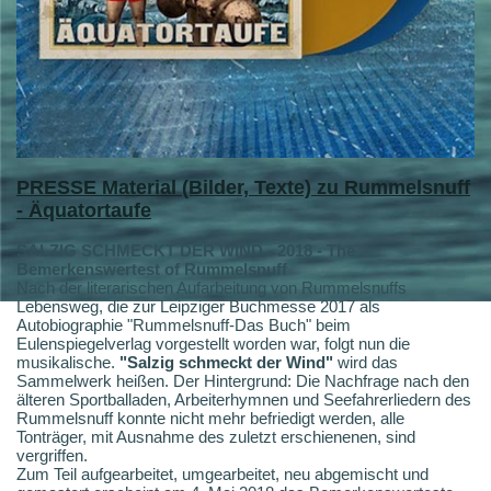
PRESSE
Material (Bilder, Texte) zu Rummelsnuff
- Äquatortaufe
SALZIG SCHMECKT DER WIND - 2018 - The
Bemerkenswertest of Rummelsnuff
Nach der literarischen Aufarbeitung von Rummelsnuffs
Lebensweg, die zur Leipziger Buchmesse 2017 als
Autobiographie "Rummelsnuff-Das Buch" beim
Eulenspiegelverlag vorgestellt worden war, folgt nun die
musikalische.
"Salzig schmeckt der Wind"
wird das
Sammelwerk heißen. Der Hintergrund: Die Nachfrage nach den
älteren Sportballaden, Arbeiterhymnen und Seefahrerliedern des
Rummelsnuff konnte nicht mehr befriedigt werden, alle
Tonträger, mit Ausnahme des zuletzt erschienenen, sind
vergriffen.
Zum Teil aufgearbeitet, umgearbeitet, neu abgemischt und