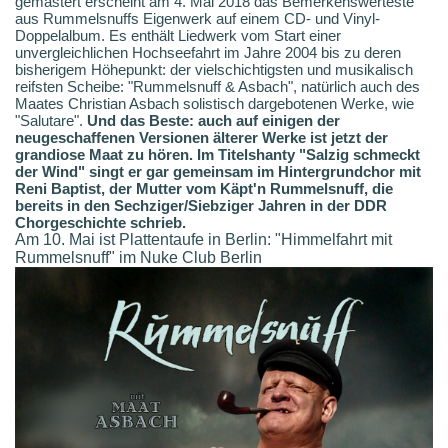
gemastert erscheint am 4. Mai 2018 das Bemerkenswerteste
aus Rummelsnuffs Eigenwerk auf einem CD- und Vinyl-
Doppelalbum. Es enthält Liedwerk vom Start einer
unvergleichlichen Hochseefahrt im Jahre 2004 bis zu deren
bisherigem Höhepunkt: der vielschichtigsten und musikalisch
reifsten Scheibe: "Rummelsnuff & Asbach", natürlich auch des
Maates Christian Asbach solistisch dargebotenen Werke, wie
"Salutare".
Und das Beste: auch auf einigen der
neugeschaffenen Versionen älterer Werke ist jetzt der
grandiose Maat zu hören. Im Titelshanty "Salzig schmeckt
der Wind" singt er gar gemeinsam im Hintergrundchor mit
Reni Baptist, der Mutter vom Käpt'n Rummelsnuff, die
bereits in den Sechziger/Siebziger Jahren in der DDR
Chorgeschichte schrieb.
Am 10. Mai ist Plattentaufe in Berlin: "Himmelfahrt mit
Rummelsnuff" im Nuke Club Berlin