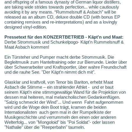
and offspring of a famous dynasty of German liquor distillers,
are taking wide strides towards perfection... while cautiously
avoiding it by any means. “Rummelsnuff & Asbach” will be
released as an album CD, deluxe double CD (with bonus EP
containing remixes and re-interpretations) and as a lovingly
designed vinyl-edition.
Pressetext für den KONZERTBETRIEB - Käpt'n und Maat:
Derbe Strommusik und Schunkelpogo- Käpt'n Rummelsnuff &
Maat Asbach kommen!
Ein Türsteher und Pumper macht derbe Strommusik. Die
Begleitmusik zum Hanteltraining oder zur Bierrunde. Lieder über
über Schwerarbeiter und Kraftsportler, über wahre Freundschaft
und die rauhe See. "Der Käpt’n nimmt dich mit".
Glasklar und kraftvoll, von Tenor bis Bariton, erhebt Maat
Asbach die Stimme – ein strahlender Athlet - und er baut
seinem Käpt’n eine stimmgewaltige Wand für die Projektion von
dessen mal heiteren, mal melancholischen Gedankenflügen.
"Salzig schmeckt der Wind"... Und wenn Fahrt aufgenommen
wird und die Woge dein Boot trägt, kramen die beiden
Internationalisten auch gern mal in der Rumpelkiste der
Musikgeschichte und verrummeln den einen oder anderen
Welterfolg... von "Mongoloid" bis "Poi Soldat"- oder lassen
"Nathalie" über die "Reeperbahn" taumeln.