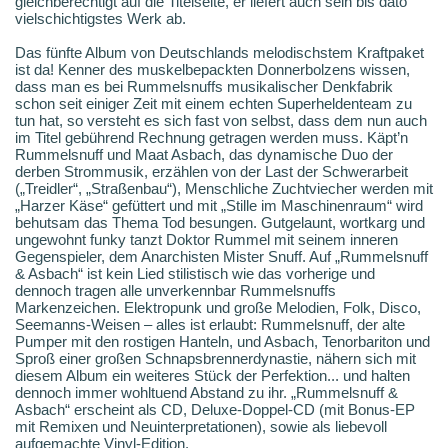
gleichberechtigt auf die Titelseite, er liefert auch sein bis dato
vielschichtigstes Werk ab.
Das fünfte Album von Deutschlands melodischstem Kraftpaket
ist da! Kenner des muskelbepackten Donnerbolzens wissen,
dass man es bei Rummelsnuffs musikalischer Denkfabrik
schon seit einiger Zeit mit einem echten Superheldenteam zu
tun hat, so versteht es sich fast von selbst, dass dem nun auch
im Titel gebührend Rechnung getragen werden muss. Käpt’n
Rummelsnuff und Maat Asbach, das dynamische Duo der
derben Strommusik, erzählen von der Last der Schwerarbeit
(„Treidler“, „Straßenbau“), Menschliche Zuchtviecher werden mit
„Harzer Käse“ gefüttert und mit „Stille im Maschinenraum“ wird
behutsam das Thema Tod besungen. Gutgelaunt, wortkarg und
ungewohnt funky tanzt Doktor Rummel mit seinem inneren
Gegenspieler, dem Anarchisten Mister Snuff. Auf „Rummelsnuff
& Asbach“ ist kein Lied stilistisch wie das vorherige und
dennoch tragen alle unverkennbar Rummelsnuffs
Markenzeichen. Elektropunk und große Melodien, Folk, Disco,
Seemanns-Weisen – alles ist erlaubt: Rummelsnuff, der alte
Pumper mit den rostigen Hanteln, und Asbach, Tenorbariton und
Sproß einer großen Schnapsbrennerdynastie, nähern sich mit
diesem Album ein weiteres Stück der Perfektion... und halten
dennoch immer wohltuend Abstand zu ihr. „Rummelsnuff &
Asbach“ erscheint als CD, Deluxe-Doppel-CD (mit Bonus-EP
mit Remixen und Neuinterpretationen), sowie als liebevoll
aufgemachte Vinyl-Edition.