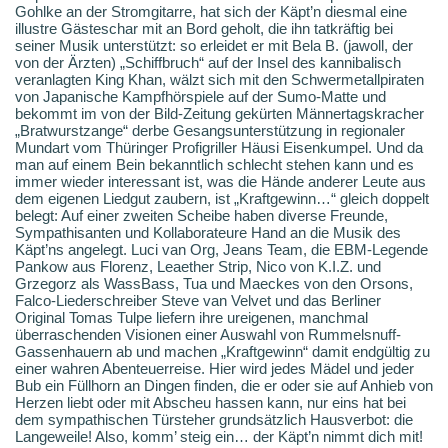
Gohlke an der Stromgitarre, hat sich der Käpt’n diesmal eine
illustre Gästeschar mit an Bord geholt, die ihn tatkräftig bei
seiner Musik unterstützt: so erleidet er mit Bela B. (jawoll, der
von der Ärzten) „Schiffbruch“ auf der Insel des kannibalisch
veranlagten King Khan, wälzt sich mit den Schwermetallpiraten
von Japanische Kampfhörspiele auf der Sumo-Matte und
bekommt im von der Bild-Zeitung gekürten Männertagskracher
„Bratwurstzange“ derbe Gesangsunterstützung in regionaler
Mundart vom Thüringer Profigriller Häusi Eisenkumpel. Und da
man auf einem Bein bekanntlich schlecht stehen kann und es
immer wieder interessant ist, was die Hände anderer Leute aus
dem eigenen Liedgut zaubern, ist „Kraftgewinn…“ gleich doppelt
belegt: Auf einer zweiten Scheibe haben diverse Freunde,
Sympathisanten und Kollaborateure Hand an die Musik des
Käpt’ns angelegt. Luci van Org, Jeans Team, die EBM-Legende
Pankow aus Florenz, Leaether Strip, Nico von K.I.Z. und
Grzegorz als WassBass, Tua und Maeckes von den Orsons,
Falco-Liederschreiber Steve van Velvet und das Berliner
Original Tomas Tulpe liefern ihre ureigenen, manchmal
überraschenden Visionen einer Auswahl von Rummelsnuff-
Gassenhauern ab und machen „Kraftgewinn“ damit endgültig zu
einer wahren Abenteuerreise. Hier wird jedes Mädel und jeder
Bub ein Füllhorn an Dingen finden, die er oder sie auf Anhieb von
Herzen liebt oder mit Abscheu hassen kann, nur eins hat bei
dem sympathischen Türsteher grundsätzlich Hausverbot: die
Langeweile! Also, komm’ steig ein… der Käpt’n nimmt dich mit!