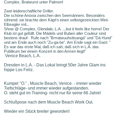
Complex. Bratwurst unter Palmen!
Zwei leidenschaftliche Griller.
Die schöne Anoxia zwischen den Seemännern. Besonders
rührend: sie brachte dem Käpt'n einen selbstgestrickten Mini-
Elbsegler mit...
Show @ Complex, Glendale, L.A. ...but it feels like home! Der
Klub ist gut gefüllt. Die Mädels und Buben aller Couleur sind
bestens drauf- Rufe nach "Brrratwuuhsttsangä" und "Dä Hund"
und am Ende auch noch "Zu-ga-be". Am Ende sagt ein Gast: "
Es war das erste Mal, daß ich sah, daß sich in L.A. das
Publikum bei einem Konzert in den Armen liegt!"
Venice Beach, L.A.
Dresden in L.A. - Das Lokal bringt 50er Jahre Glam ins
hippe Los Feliz.
Kumpel "O." , Muscle Beach, Venice. - immer wieder
Tiefschläge- und immer wieder aufgestanden.
O. steht gut im Training- nicht nur für seine 66 Jahre!
Schlußpose nach dem Muscle Beach Work Out.
Wieder ein Stück breiter geworden!