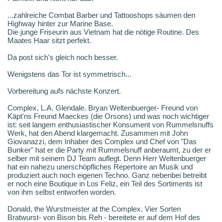
...zahlreiche Combat Barber und Tattooshops säumen den
Highway hinter zur Marine Base.
Die junge Friseurin aus Vietnam hat die nötige Routine. Des
Maates Haar sitzt perfekt.
Da post sich's gleich noch besser.
Wenigstens das Tor ist symmetrisch...
Vorbereitung aufs nächste Konzert.
Complex, L.A. Glendale. Bryan Weltenbuerger- Freund von
Käpt'ns Freund Maeckes (die Orsons) und was noch wichtiger
ist: seit langem enthusiastischer Konsument von Rummelsnuffs
Werk, hat den Abend klargemacht. Zusammen mit John
Giovanazzi, dem Inhaber des Complex und Chef von "Das
Bunker" hat er die Party mit Rummelsnuff anberaumt, zu der er
selber mit seinem DJ Team auflegt. Denn Herr Weltenbuerger
hat ein nahezu unerschöpfliches Repertoire an Musik und
produziert auch noch eigenen Techno. Ganz nebenbei betreibt
er noch eine Boutique in Los Feliz, ein Teil des Sortiments ist
von ihm selbst entworfen worden.
Donald, the Wurstmeister at the Complex. Vier Sorten
Bratwurst- von Bison bis Reh - bereitete er auf dem Hof des