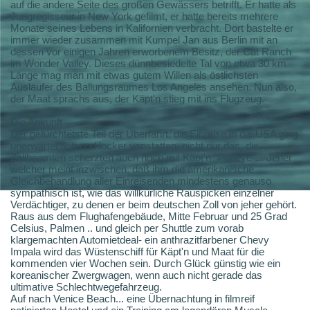
auf die andere Seite des großen Gewässers betrifft. Er hatte als
Jungregisseur in New York gefilmt, er hatte bereits mehrere
Monate seines Lebens in Kalifornien verbracht. Dort bastelte er
immer wieder zusammen mit Kumpel Jan aus Berlin mit an
dessen vor einigen Jahren erworbenem Besitz, der Cat Ranch
im Wonder Valley. Dieses dünnbesiedelte Tal von etwa 30 km
Länge mag man mit etwas gutem Willen als östlichsten
Ausläufer des Ballungsraumes Los Angeles ansehen. Nun also,
der Maat sprachs aus, der Käpt'n stieg mit ins Flugzeug.
Die Ankunft
Der gefürchtetste Teil der Überfahrt, die Einreise in die USA ging
unerwartet flott und locker vonstatten, nicht nur das, die
Zollbeamten scherzten auch noch mit Käpt'n "Popeye"... Jener
welcher meint inzwischen, daß ihm die amerikanische
Gleichbehandlung aller Einreisenden mindestens genauso
sympathisch ist, wie das willkürliche Rauspicken einzelner
Verdächtiger, zu denen er beim deutschen Zoll von jeher gehört.
Raus aus dem Flughafengebäude, Mitte Februar und 25 Grad
Celsius, Palmen .. und gleich per Shuttle zum vorab
klargemachten Automietdeal- ein anthrazitfarbener Chevy
Impala wird das Wüstenschiff für Käpt'n und Maat für die
kommenden vier Wochen sein. Durch Glück günstig wie ein
koreanischer Zwergwagen, wenn auch nicht gerade das
ultimative Schlechtwegefahrzeug.
Auf nach Venice Beach... eine Übernachtung in filmreif