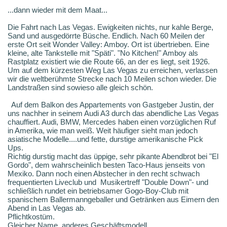
...dann wieder mit dem Maat...
Die Fahrt nach Las Vegas. Ewigkeiten nichts, nur kahle Berge,
Sand und ausgedörrte Büsche. Endlich. Nach 60 Meilen der
erste Ort seit Wonder Valley: Amboy. Ort ist übertrieben. Eine
kleine, alte Tankstelle mit "Späti". "No Kitchen!" Amboy als
Rastplatz existiert wie die Route 66, an der es liegt, seit 1926.
Um auf dem kürzesten Weg Las Vegas zu erreichen, verlassen
wir die weltberühmte Strecke nach 10 Meilen schon wieder. Die
Landstraßen sind sowieso alle gleich schön.
Auf dem Balkon des Appartements von Gastgeber Justin, der
uns nachher in seinem Audi A3 durch das abendliche Las Vegas
chauffiert. Audi, BMW, Mercedes haben einen vorzüglichen Ruf
in Amerika, wie man weiß. Weit häufiger sieht man jedoch
asiatische Modelle....und fette, durstige amerikanische Pick
Ups.
Richtig durstig macht das üppige, sehr pikante Abendbrot bei "El
Gordo", dem wahrscheinlich besten Taco-Haus jenseits von
Mexiko. Dann noch einen Abstecher in den recht schwach
frequentierten Liveclub und Musikertreff "Double Down"- und
schließlich rundet ein betriebsamer Gogo-Boy-Club mit
spanischem Ballermanngeballer und Getränken aus Eimern den
Abend in Las Vegas ab.
Pflichtkostüm.
Gleicher Name, anderes Geschäftsmodell...