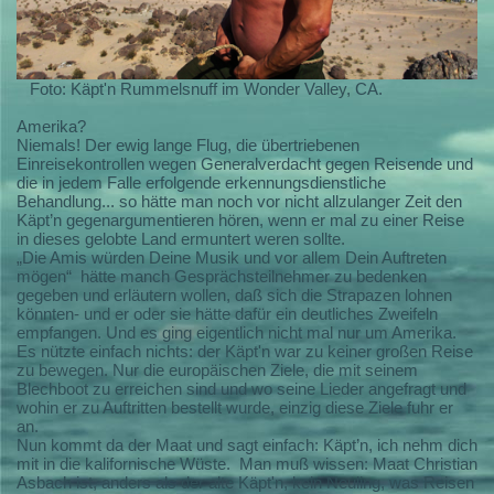
Foto: Käpt'n Rummelsnuff im Wonder Valley, CA.
Amerika?
Niemals! Der ewig lange Flug, die übertriebenen
Einreisekontrollen wegen Generalverdacht gegen Reisende und
die in jedem Falle erfolgende erkennungsdienstliche
Behandlung... so hätte man noch vor nicht allzulanger Zeit den
Käpt’n gegenargumentieren hören, wenn er mal zu einer Reise
in dieses gelobte Land ermuntert weren sollte.
„Die Amis würden Deine Musik und vor allem Dein Auftreten
mögen“
hätte manch Gesprächsteilnehmer zu bedenken
gegeben und erläutern wollen, daß sich die Strapazen lohnen
könnten- und er oder sie hätte dafür ein deutliches Zweifeln
empfangen. Und es ging eigentlich nicht mal nur um Amerika.
Es nützte einfach nichts: der Käpt'n war zu keiner großen Reise
zu bewegen. Nur die europäischen Ziele, die mit seinem
Blechboot zu erreichen sind und wo seine Lieder angefragt und
wohin er zu Auftritten bestellt wurde, einzig diese Ziele fuhr er
an.
Nun kommt da der Maat und sagt einfach: Käpt’n, ich nehm dich
mit in die kalifornische Wüste.
Man muß wissen: Maat Christian
Asbach ist, anders als der alte Käpt'n, kein Neuling, was Reisen