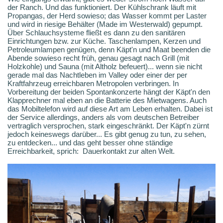
der Ranch. Und das funktioniert. Der Kühlschrank läuft mit
Propangas, der Herd sowieso; das Wasser kommt per Laster
und wird in riesige Behälter (Made im Westerwald) gepumpt.
Über Schlauchsysteme fließt es dann zu den sanitären
Einrichtungen bzw. zur Küche. Taschenlampen, Kerzen und
Petroleumlampen genügen, denn Käpt'n und Maat beenden die
Abende sowieso recht früh, genau gesagt nach Grill (mit
Holzkohle) und Sauna (mit Altholz befeuert)... wenn sie nicht
gerade mal das Nachtleben im Valley oder einer der per
Kraftfahrzeug erreichbaren Metropolen verbringen. In
Vorbereitung der beiden Spontankonzerte hängt der Käpt'n den
Klapprechner mal eben an die Batterie des Mietwagens. Auch
das Mobiltelefon wird auf diese Art am Leben erhalten. Dabei ist
der Service allerdings, anders als vom deutschen Betreiber
vertraglich versprochen, stark eingeschränkt. Der Käpt'n zürnt
jedoch keineswegs darüber... Es gibt genug zu tun, zu sehen,
zu entdecken... und das geht besser ohne ständige
Erreichbarkeit, sprich: Dauerkontakt zur alten Welt.