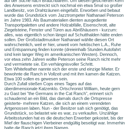
auf der Suche nach Brauchbarem. Um diesen gesicherten Kern
des Anwesens erstreckt sich nochmal ein etwa 5mal so großer
Landbesitz, von Drahtzäunen eingefaßt. Erworben und bebaut
wurde das Grundstück vom Jazztrompeter Nathanael Peterson
im Jahre 1983. Als Baumaterialien dienten ausgediente
Transportpaletten und andere Holzabfälle, Eisenschrott, alte
Ziegelsteine, Fenster und Türen aus Abrißhäusern - kurzum:
alles, was eigentlich schon längst auf Schutthalden hätte enden
sollen. Der Großstadtmusiker Nathanael wählte diesen Ort
wahrscheinlich, weil er hier, unweit vom hektischen L.A., Ruhe
und Entspannung finden konnte (dreieinhalb Stunden Autofahrt
sind kein langer Weg im amerikanischen Westen). Dennoch,
vor etwa zehn Jahren wollte Peterson seine Ranch nicht mehr
und vermietete sie. Ein verhängnisvoller Schritt.
Tom Whitefeather nannte sich der erste und einzige Mieter. Er
bewohnte die Ranch in Vollzeit und mit ihm kamen die Katzen.
Etwa 100 sollen es gewesen sein.
Durch Zufall stießen Cops eines Tages auf das
überdimensionale Katzenklo. Ortschronist William, heute gern
zu Gast bei "the Germans in the Cat Ranch", erinnert sich
schaudernd an ein Bild, das damals durch die Ortspresse
geisterte- mehrere Katzen, die sich an einem verendeten
Artgenossen laben. Nun - der Besitzer sah sich genötigt, das
Grundstück, so belastet wie es war, zu verkaufen. Unzählige
Arbeitsstunden hat es die deutschen Erwerber gekostet, bis der
Mief der flauschigen Vierbeiner endgültig beseitigt war. Immerhin
hatte die Ranch jetzt ihren Namen.