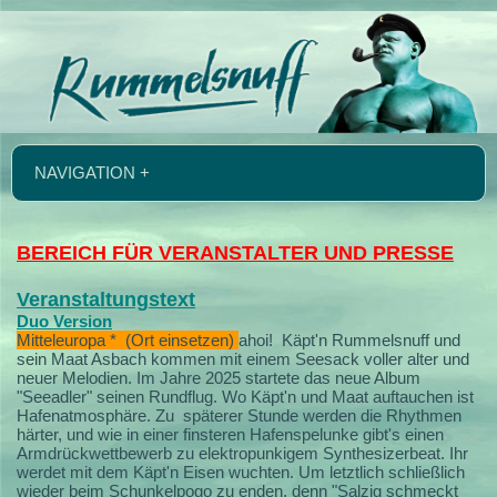
NAVIGATION +
BEREICH FÜR VERANSTALTER UND PRESSE
Veranstaltungstext
Duo Version
Mitteleuropa * (Ort einsetzen)
ahoi!
Käpt'n Rummelsnuff und
sein Maat Asbach kommen mit einem Seesack voller alter und
neuer Melodien.
Im Jahre 2025 startete das neue Album
"Seeadler" seinen Rundflug. Wo Käpt'n und Maat auftauchen ist
Hafenatmosphäre. Zu späterer Stunde werden die Rhythmen
härter, und wie in einer finsteren Hafenspelunke gibt's einen
Armdrückwettbewerb zu elektropunkigem Synthesizerbeat. Ihr
werdet mit dem Käpt'n Eisen wuchten. Um letztlich schließlich
wieder beim Schunkelpogo zu enden, denn "Salzig schmeckt