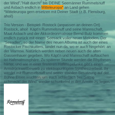
der Wind"."Halt durch!" bis DEINE Seemänner Rummelsnuff
und Asbach endlich in
Mitteleuropa*
an Land gehen
*Mitteleuropa gern ersetzen mit Deiner Stadt (z.B. Flensburg,
ahoi!)
Trio Version - Beispiel- Rostock (anpassen an deinen Ort)
Rostock, ahoi! Käpt'n Rummelsnuff und seine Mannschaft,
Maat Asbach und der Akkordeonmatrose Bernd Butz kommen
endlich zurück mit einem Seesack voller neuer Melodien. Der
"Seeadler", so der Name des neuen Albums ist auch der eines
Rostocker Fischkutters, landet nun da, wo er auch hingehört: an
der Warnow. Natürlich werden neben neuen auch die alten
Gassenhauer gegeben. Wo Käpt'n und Mannschaft auftauchen
ist Hafenatmosphäre. Zu späterer Stunde werden die Rhythmen
härter, und wie in einer finsteren Hafenspelunke gibt's einen
Armdrückwettbewerb zu elektropunkigem Synthesizerbeat. Ihr
werdet mit Rummelsnuff und seiner stabilen Besatzung auf der
Bühne Eisen wuchten, um euch schließlich bei "Salzig
schmeckt der Wind" wieder schunkelnd in den Armen zu liegen.