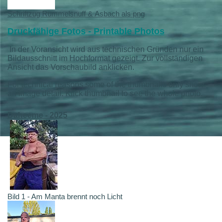
Schriftzug Rummelsnuff & Asbach als png
Druckfähige Fotos - Printable Photos
In der Voransicht wird aus technischen Gründen nur ein
Bildausschnitt im Hochformat gezeigt. Zur vollständigen
Ansicht das Vorschaubild anklicken.
For technical reasons some of the thumbnails only show
an image detail. Klick thumbnail to see the whole photo.
Daheeme - 2025
Bild 1 - Am Manta brennt noch Licht