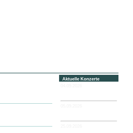
Aktuelle Konzerte
04.09.2026
-HANNOVER - Béi Chéz
Héinz
05.09.2026
-DUISBURG - RUHRORT -
Zum Hübi
25.09.2026
-MAGDEBURG -