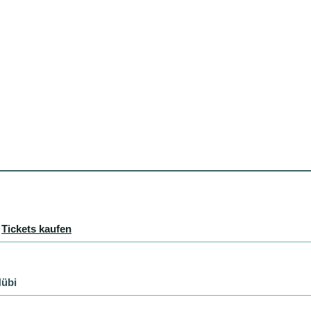
>
Tickets kaufen
übi