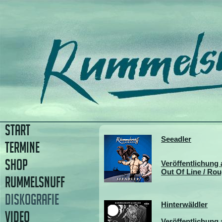
START
Seeadler
TERMINE
SHOP
Veröffentlichung 
Out Of Line / Ro
RUMMELSNUFF
DISKOGRAFIE
Hinterwäldler
VIDEO
Veröffentlichung 