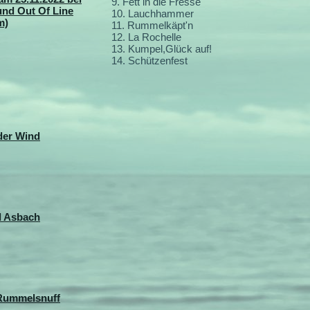
9. Fett in die Fresse
und Out Of Line
10. Lauchhammer
m)
11. Rummelkäpt'n
12. La Rochelle
13. Kumpel,Glück auf!
14. Schützenfest
der Wind
d Asbach
 Rummelsnuff