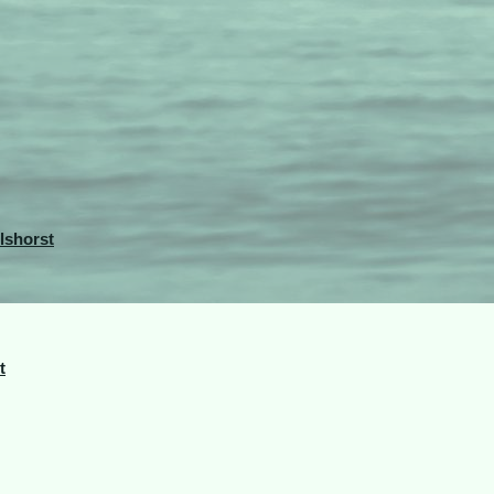
lshorst
t