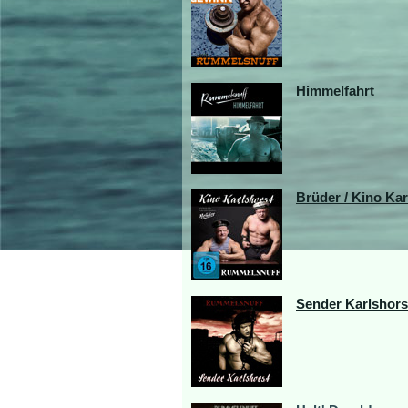
Himmelfahrt
Brüder / Kino Kar
Sender Karlshors