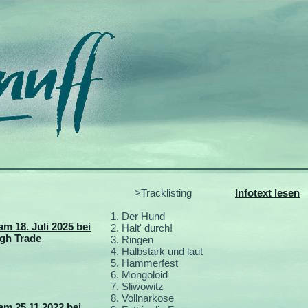
>Tracklisting
Infotext lesen
1. Der Hund
am 18. Juli 2025 bei
2. Halt' durch!
ugh Trade
3. Ringen
4. Halbstark und laut
5. Hammerfest
6. Mongoloid
7. Sliwowitz
8. Vollnarkose
am 25.11.2022 bei