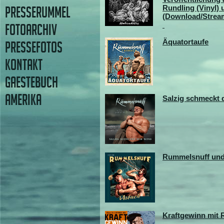
Rundling (Vinyl) 
PRESSERUMMEL
(Download/Strea
FOTOARCHIV
Äquatortaufe
PRESSEFOTOS
KONTAKT
GAESTEBUCH
AMERIKA
Salzig schmeckt 
Rummelsnuff un
Kraftgewinn mit