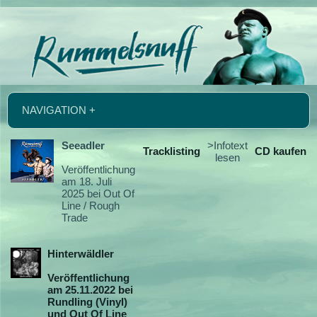
NAVIGATION +
Seeadler
>Infotext
Tracklisting
CD kaufen
lesen
Veröffentlichung
am 18. Juli
2025 bei Out Of
Line / Rough
Trade
Hinterwäldler
Veröffentlichung
am 25.11.2022 bei
Rundling (Vinyl)
und Out Of Line