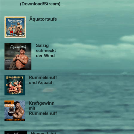
(Download/Stream)
Äquatortaufe
Salzig
schmeckt
der Wind
Rummelsnuff
und Asbach
Kraftgewinn
mit
Rummelsnuff
Himmelfahrt