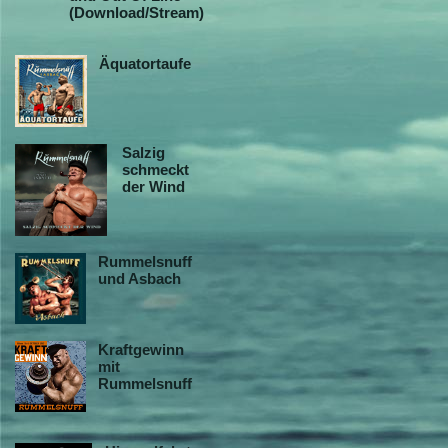
(Download/Stream)
Äquatortaufe
Salzig
schmeckt
der Wind
Rummelsnuff
und Asbach
Kraftgewinn
mit
Rummelsnuff