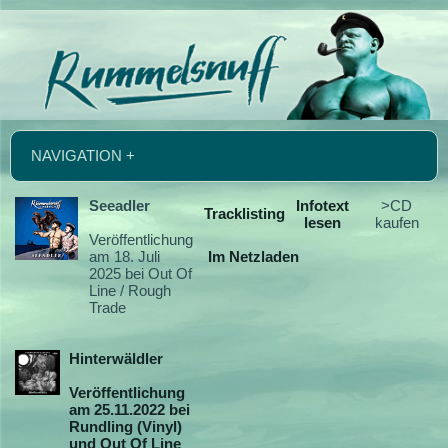
NAVIGATION +
Seeadler
Infotext
>CD
Tracklisting
lesen
kaufen
Veröffentlichung
am 18. Juli
Im Netzladen
2025 bei Out Of
Line / Rough
Trade
Hinterwäldler
Veröffentlichung
am 25.11.2022 bei
Rundling (Vinyl)
und Out Of Line