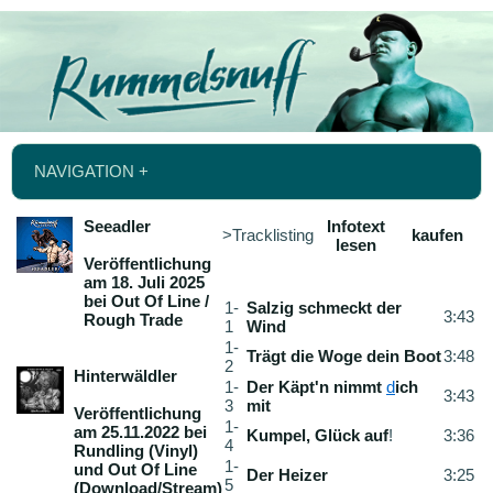
NAVIGATION +
Seeadler
Infotext
>Tracklisting
kaufen
lesen
Veröffentlichung
am 18. Juli 2025
bei Out Of Line /
1-
Salzig schmeckt der
3:43
Rough Trade
1
Wind
1-
Trägt die Woge dein Boot
3:48
2
Hinterwäldler
1-
Der Käpt'n nimmt
d
ich
3:43
3
mit
Veröffentlichung
1-
am 25.11.2022 bei
Kumpel, Glück auf
!
3:36
4
Rundling (Vinyl)
1-
und Out Of Line
Der Heizer
3:25
5
(Download/Stream)