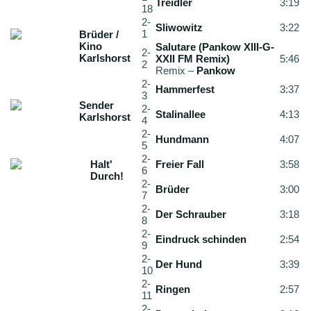
Treidler
3:19
18
2-
Sliwowitz
3:22
1
Brüder /
Kino
Salutare (Pankow XIII-G-
2-
Karlshorst
XXII FM Remix)
5:46
2
Remix –
Pankow
2-
Hammerfest
3:37
3
Sender
2-
Stalinallee
4:13
Karlshorst
4
2-
Hundmann
4:07
5
2-
Halt'
Freier Fall
3:58
6
Durch!
2-
Brüder
3:00
7
2-
Der Schrauber
3:18
8
2-
Eindruck schinden
2:54
9
2-
Der Hund
3:39
10
2-
Ringen
2:57
11
2-