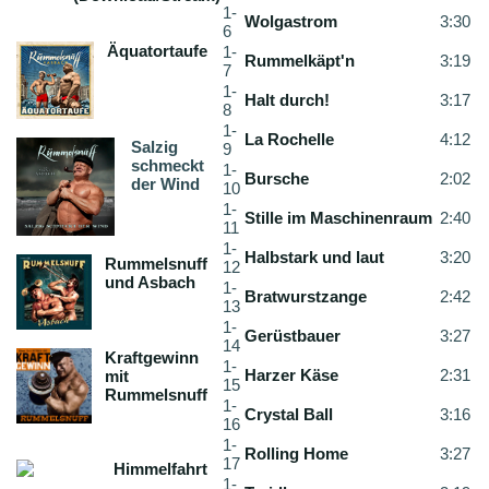
1-
Wolgastrom
3:30
6
Äquatortaufe
1-
Rummelkäpt'n
3:19
7
1-
Halt durch!
3:17
8
1-
La Rochelle
4:12
Salzig
9
schmeckt
1-
Bursche
2:02
der Wind
10
1-
Stille im Maschinenraum
2:40
11
1-
Halbstark und laut
3:20
Rummelsnuff
12
und Asbach
1-
Bratwurstzange
2:42
13
1-
Gerüstbauer
3:27
14
Kraftgewinn
1-
Harzer Käse
2:31
mit
15
Rummelsnuff
1-
Crystal Ball
3:16
16
1-
Rolling Home
3:27
17
Himmelfahrt
1-