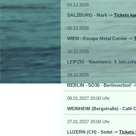
04.12.2026
SALZBURG - Mark ->
Tickets ka
05.12.2026
WIEN - Escape Metal Corner ->
26.12.2026
LEIPZIG - Naumanns: 6 Jahrzehn
29.12.2026
BERLIN - SO36 - Berlinverbot! -
08.01.2027 20:00 Uhr
WEINHEIM (Bergstraße) - Café C
27.01.2027 20:00 Uhr
LUZERN (CH) - Sedel ->
Tickets