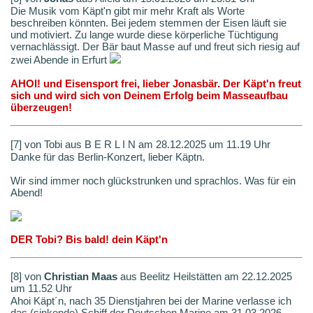
Die Musik vom Käpt'n gibt mir mehr Kraft als Worte
beschreiben könnten. Bei jedem stemmen der Eisen läuft sie
und motiviert. Zu lange wurde diese körperliche Tüchtigung
vernachlässigt. Der Bär baut Masse auf und freut sich riesig auf
zwei Abende in Erfurt
AHOI! und Eisensport frei, lieber Jonasbär. Der Käpt'n freut
sich und wird sich von Deinem Erfolg beim Masseaufbau
überzeugen!
[7] von Tobi aus B E R L I N am 28.12.2025 um 11.19 Uhr
Danke für das Berlin-Konzert, lieber Käptn.
Wir sind immer noch glückstrunken und sprachlos. Was für ein
Abend!
DER Tobi? Bis bald! dein Käpt'n
[8] von
Christian Maas
aus Beelitz Heilstätten am 22.12.2025
um 11.52 Uhr
Ahoi Käpt´n, nach 35 Dienstjahren bei der Marine verlasse ich
das (sinkende) Schiff der Deutschen Marine am 31.03.2026.