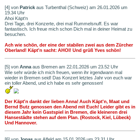
[4] von
Patrick
aus Turbenthal (Schweiz) am 26.01.2026 um
19.34 Uhr
Ahoi Käpt‘n
Drei Tage, drei Konzerte, drei mal Rummelsnuff. Es war
fantastisch. Ich freue mich schon Dich mal in deiner Heimat zu
besuchen.
Ach wie schön, der eine der stabilen zwei aus dem Zürcher
Oberland! Käpt'n sacht: AHOI! Und grüß Yves schön!
[5] von
Anna
aus Bremen am 22.01.2026 um 23.52 Uhr
Wie sehr würde ich mich freuen, wenn ihr irgendwann mal
wieder in Bremen seid! Das Konzert letztes Jahr von euch war
ein toller Abend, und ich habe es sehr genossen!
Der Käpt'n dankt der lieben Anna! Auch Käpt'n, Maat und
Bernd Butz genossen den Abend mit Euch! Leider gibt es in
diesem Jahr kein Gastspiel in Bremen, die kleineren drei
Hansestädte stehen auf dem Plan. (Rostock, Kiel, Lübeck)
Und Hannover.
[6] von
Jonas
aus Alfeld am 15.01.2026 um 23.31 Uhr