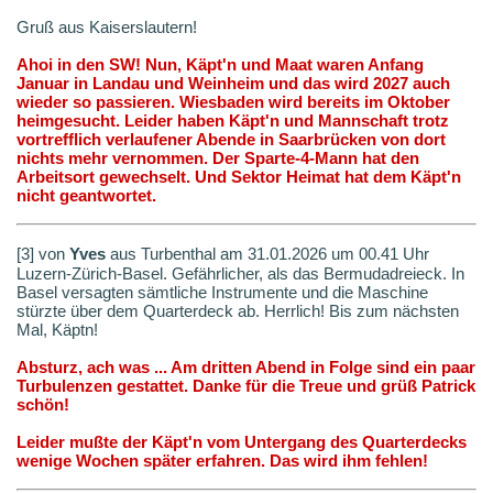
Gruß aus Kaiserslautern!
Ahoi in den SW! Nun, Käpt'n und Maat waren Anfang
Januar in Landau und Weinheim und das wird 2027 auch
wieder so passieren. Wiesbaden wird bereits im Oktober
heimgesucht. Leider haben Käpt'n und Mannschaft trotz
vortrefflich verlaufener Abende in Saarbrücken von dort
nichts mehr vernommen. Der Sparte-4-Mann hat den
Arbeitsort gewechselt. Und Sektor Heimat hat dem Käpt'n
nicht geantwortet.
[3] von
Yves
aus Turbenthal am 31.01.2026 um 00.41 Uhr
Luzern-Zürich-Basel. Gefährlicher, als das Bermudadreieck. In
Basel versagten sämtliche Instrumente und die Maschine
stürzte über dem Quarterdeck ab. Herrlich! Bis zum nächsten
Mal, Käptn!
Absturz, ach was ... Am dritten Abend in Folge sind ein paar
Turbulenzen gestattet. Danke für die Treue und grüß Patrick
schön!
Leider mußte der Käpt'n vom Untergang des Quarterdecks
wenige Wochen später erfahren. Das wird ihm fehlen!