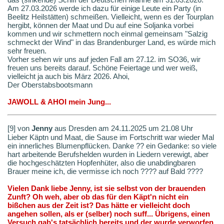
Am 27.03.2026 werde ich dazu für einige Leute ein Party (in
Beelitz Heilstätten) schmeißen. Vielleicht, wenn es der Tourplan
hergibt, können der Maat und Du auf eine Soljanka vorbei
kommen und wir schmettern noch einmal gemeinsam "Salzig
schmeckt der Wind" in das Brandenburger Land, es würde mich
sehr freuen.
Vorher sehen wir uns auf jeden Fall am 27.12. im SO36, wir
freuen uns bereits darauf. Schöne Feiertage und wer weiß,
vielleicht ja auch bis März 2026. Ahoi,
Der Oberstabsbootsmann
JAWOLL & AHOI mein Jung...
[9] von
Jenny
aus Dresden am 24.11.2025 um 21.08 Uhr
Lieber Käptn und Maat, die Sause im Fortschritt war wieder Mal
ein innerliches Blumenpflücken. Danke ?? ein Gedanke: so viele
hart arbeitende Berufshelden wurden in Liedern verewigt, aber
die hochgeschätzten Hopfenhüter, also die unabdingbaren
Brauer meine ich, die vermisse ich noch ???? auf Bald ????
Vielen Dank liebe Jenny, ist sie selbst von der brauenden
Zunft? Oh weh, aber ob das für den Käpt'n nicht ein
bißchen aus der Zeit ist? Das hätte er vielleicht doch
angehen sollen, als er (selber) noch suff... Übrigens, einen
Versuch gab's tatsächlich bereits und der wurde verworfen