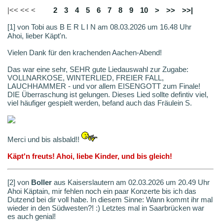
|<< << <
1
2
3
4
5
6
7
8
9
10
>
>>
>>|
[1] von Tobi aus B E R L I N am 08.03.2026 um 16.48 Uhr
Ahoi, lieber Käpt'n.
Vielen Dank für den krachenden Aachen-Abend!
Das war eine sehr, SEHR gute Liedauswahl zur Zugabe:
VOLLNARKOSE, WINTERLIED, FREIER FALL,
LAUCHHAMMER - und vor allem EISENGOTT zum Finale!
DIE Überraschung ist gelungen. Dieses Lied sollte defintiv viel,
viel häufiger gespielt werden, befand auch das Fräulein S.
Merci und bis alsbald!!
Käpt'n freuts! Ahoi, liebe Kinder, und bis gleich!
[2] von
Boller
aus Kaiserslautern am 02.03.2026 um 20.49 Uhr
Ahoi Käptain, mir fehlen noch ein paar Konzerte bis ich das
Dutzend bei dir voll habe. In diesem Sinne: Wann kommt ihr mal
wieder in den Südwesten?! :) Letztes mal in Saarbrücken war
es auch genial!