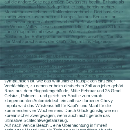
auf die andere Seite des großen Gewässers betrifft. Er hatte als
Jungregisseur in New York gefilmt, er hatte bereits mehrere
Monate seines Lebens in Kalifornien verbracht. Dort bastelte er
immer wieder zusammen mit Kumpel Jan aus Berlin mit an
dessen vor einigen Jahren erworbenem Besitz, der Cat Ranch
im Wonder Valley. Dieses dünnbesiedelte Tal von etwa 30 km
Länge mag man mit etwas gutem Willen als östlichsten
Ausläufer des Ballungsraumes Los Angeles ansehen. Nun also,
der Maat sprachs aus, der Käpt'n stieg mit ins Flugzeug.
Die Ankunft
Der gefürchtetste Teil der Überfahrt, die Einreise in die USA ging
unerwartet flott und locker vonstatten, nicht nur das, die
Zollbeamten scherzten auch noch mit Käpt'n "Popeye"... Jener
welcher meint inzwischen, daß ihm die amerikanische
Gleichbehandlung aller Einreisenden mindestens genauso
sympathisch ist, wie das willkürliche Rauspicken einzelner
Verdächtiger, zu denen er beim deutschen Zoll von jeher gehört.
Raus aus dem Flughafengebäude, Mitte Februar und 25 Grad
Celsius, Palmen .. und gleich per Shuttle zum vorab
klargemachten Automietdeal- ein anthrazitfarbener Chevy
Impala wird das Wüstenschiff für Käpt'n und Maat für die
kommenden vier Wochen sein. Durch Glück günstig wie ein
koreanischer Zwergwagen, wenn auch nicht gerade das
ultimative Schlechtwegefahrzeug.
Auf nach Venice Beach... eine Übernachtung in filmreif