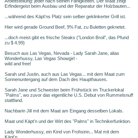
Arbeitsteilung: jeder nach seinen Fähigkeiten. Der Maat zeigt
Erfindergeist beim Ausbau und der Reparatur der Holzbauten...
...während des Käpt'ns Platz sein selber geklinkerter Grill ist.
Hier wird gerade Ground Beef, 9% Fat, zu Buletten geknetet.
...doch meist gibt es frische Steaks ("London Broil", das Pfund
zu $ 4.99)
Besuch aus Las Vegas, Nevada - Lady Sarah Jane, alias
Wonderhussy, Las Vegas Showgirl -
wild and free!
Sarah und Justin, auch aus Las Vegas... mit dem Maat zum
Sonnenuntergang auf dem Dach des Haupthauses.
Sarah Jane und Schwester beim Frühstück im Truckerlokal
"Palms", wo zuvor das eigentliche U.S. Debut von Rummelsnuff
stattfand.
Nachbarin Jill mit dem Maat am Eingang desselben Lokals.
Maat und Käpt'n und der Wirt des "Palms" in Technikerfunktion.
Lady Wonderhussy, ein Kind von Frohsinn... Mal mit dem
Käpt'n...