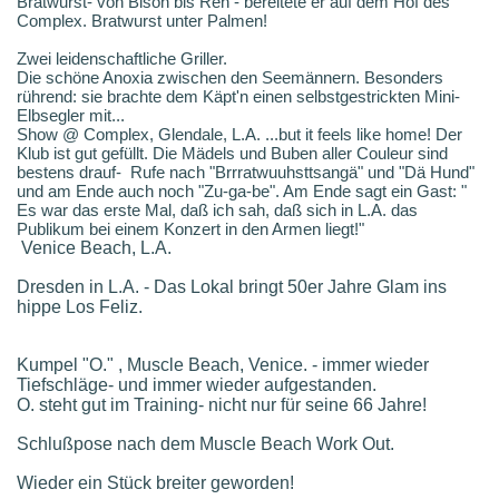
Bratwurst- von Bison bis Reh - bereitete er auf dem Hof des
Complex. Bratwurst unter Palmen!
Zwei leidenschaftliche Griller.
Die schöne Anoxia zwischen den Seemännern. Besonders
rührend: sie brachte dem Käpt'n einen selbstgestrickten Mini-
Elbsegler mit...
Show @ Complex, Glendale, L.A. ...but it feels like home! Der
Klub ist gut gefüllt. Die Mädels und Buben aller Couleur sind
bestens drauf- Rufe nach "Brrratwuuhsttsangä" und "Dä Hund"
und am Ende auch noch "Zu-ga-be". Am Ende sagt ein Gast: "
Es war das erste Mal, daß ich sah, daß sich in L.A. das
Publikum bei einem Konzert in den Armen liegt!"
Venice Beach, L.A.
Dresden in L.A. - Das Lokal bringt 50er Jahre Glam ins
hippe Los Feliz.
Kumpel "O." , Muscle Beach, Venice. - immer wieder
Tiefschläge- und immer wieder aufgestanden.
O. steht gut im Training- nicht nur für seine 66 Jahre!
Schlußpose nach dem Muscle Beach Work Out.
Wieder ein Stück breiter geworden!