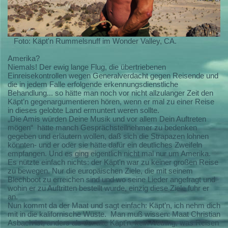
Foto: Käpt'n Rummelsnuff im Wonder Valley, CA.
Amerika?
Niemals! Der ewig lange Flug, die übertriebenen
Einreisekontrollen wegen Generalverdacht gegen Reisende und
die in jedem Falle erfolgende erkennungsdienstliche
Behandlung... so hätte man noch vor nicht allzulanger Zeit den
Käpt’n gegenargumentieren hören, wenn er mal zu einer Reise
in dieses gelobte Land ermuntert weren sollte.
„Die Amis würden Deine Musik und vor allem Dein Auftreten
mögen“
hätte manch Gesprächsteilnehmer zu bedenken
gegeben und erläutern wollen, daß sich die Strapazen lohnen
könnten- und er oder sie hätte dafür ein deutliches Zweifeln
empfangen. Und es ging eigentlich nicht mal nur um Amerika.
Es nützte einfach nichts: der Käpt'n war zu keiner großen Reise
zu bewegen. Nur die europäischen Ziele, die mit seinem
Blechboot zu erreichen sind und wo seine Lieder angefragt und
wohin er zu Auftritten bestellt wurde, einzig diese Ziele fuhr er
an.
Nun kommt da der Maat und sagt einfach: Käpt’n, ich nehm dich
mit in die kalifornische Wüste.
Man muß wissen: Maat Christian
Asbach ist, anders als der alte Käpt'n, kein Neuling, was Reisen