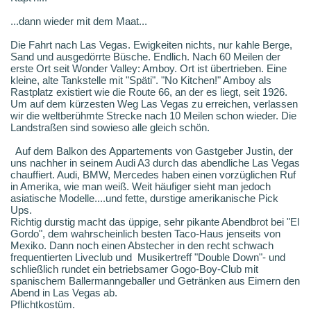
...dann wieder mit dem Maat...
Die Fahrt nach Las Vegas. Ewigkeiten nichts, nur kahle Berge,
Sand und ausgedörrte Büsche. Endlich. Nach 60 Meilen der
erste Ort seit Wonder Valley: Amboy. Ort ist übertrieben. Eine
kleine, alte Tankstelle mit "Späti". "No Kitchen!" Amboy als
Rastplatz existiert wie die Route 66, an der es liegt, seit 1926.
Um auf dem kürzesten Weg Las Vegas zu erreichen, verlassen
wir die weltberühmte Strecke nach 10 Meilen schon wieder. Die
Landstraßen sind sowieso alle gleich schön.
Auf dem Balkon des Appartements von Gastgeber Justin, der
uns nachher in seinem Audi A3 durch das abendliche Las Vegas
chauffiert. Audi, BMW, Mercedes haben einen vorzüglichen Ruf
in Amerika, wie man weiß. Weit häufiger sieht man jedoch
asiatische Modelle....und fette, durstige amerikanische Pick
Ups.
Richtig durstig macht das üppige, sehr pikante Abendbrot bei "El
Gordo", dem wahrscheinlich besten Taco-Haus jenseits von
Mexiko. Dann noch einen Abstecher in den recht schwach
frequentierten Liveclub und Musikertreff "Double Down"- und
schließlich rundet ein betriebsamer Gogo-Boy-Club mit
spanischem Ballermanngeballer und Getränken aus Eimern den
Abend in Las Vegas ab.
Pflichtkostüm.