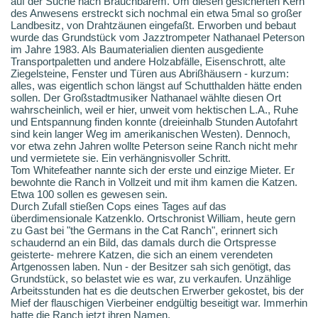
auf der Suche nach Brauchbarem. Um diesen gesicherten Kern
des Anwesens erstreckt sich nochmal ein etwa 5mal so großer
Landbesitz, von Drahtzäunen eingefaßt. Erworben und bebaut
wurde das Grundstück vom Jazztrompeter Nathanael Peterson
im Jahre 1983. Als Baumaterialien dienten ausgediente
Transportpaletten und andere Holzabfälle, Eisenschrott, alte
Ziegelsteine, Fenster und Türen aus Abrißhäusern - kurzum:
alles, was eigentlich schon längst auf Schutthalden hätte enden
sollen. Der Großstadtmusiker Nathanael wählte diesen Ort
wahrscheinlich, weil er hier, unweit vom hektischen L.A., Ruhe
und Entspannung finden konnte (dreieinhalb Stunden Autofahrt
sind kein langer Weg im amerikanischen Westen). Dennoch,
vor etwa zehn Jahren wollte Peterson seine Ranch nicht mehr
und vermietete sie. Ein verhängnisvoller Schritt.
Tom Whitefeather nannte sich der erste und einzige Mieter. Er
bewohnte die Ranch in Vollzeit und mit ihm kamen die Katzen.
Etwa 100 sollen es gewesen sein.
Durch Zufall stießen Cops eines Tages auf das
überdimensionale Katzenklo. Ortschronist William, heute gern
zu Gast bei "the Germans in the Cat Ranch", erinnert sich
schaudernd an ein Bild, das damals durch die Ortspresse
geisterte- mehrere Katzen, die sich an einem verendeten
Artgenossen laben. Nun - der Besitzer sah sich genötigt, das
Grundstück, so belastet wie es war, zu verkaufen. Unzählige
Arbeitsstunden hat es die deutschen Erwerber gekostet, bis der
Mief der flauschigen Vierbeiner endgültig beseitigt war. Immerhin
hatte die Ranch jetzt ihren Namen.