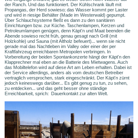
der Ranch. Und das funktioniert. Der Kühlschrank läuft mit
Propangas, der Herd sowieso; das Wasser kommt per Laster
und wird in riesige Behälter (Made im Westerwald) gepumpt.
Über Schlauchsysteme fließt es dann zu den sanitären
Einrichtungen bzw. zur Küche. Taschenlampen, Kerzen und
Petroleumlampen genügen, denn Käpt'n und Maat beenden die
Abende sowieso recht früh, genau gesagt nach Grill (mit
Holzkohle) und Sauna (mit Altholz befeuert)... wenn sie nicht
gerade mal das Nachtleben im Valley oder einer der per
Kraftfahrzeug erreichbaren Metropolen verbringen. In
Vorbereitung der beiden Spontankonzerte hängt der Käpt'n den
Klapprechner mal eben an die Batterie des Mietwagens. Auch
das Mobiltelefon wird auf diese Art am Leben erhalten. Dabei ist
der Service allerdings, anders als vom deutschen Betreiber
vertraglich versprochen, stark eingeschränkt. Der Käpt'n zürnt
jedoch keineswegs darüber... Es gibt genug zu tun, zu sehen,
zu entdecken... und das geht besser ohne ständige
Erreichbarkeit, sprich: Dauerkontakt zur alten Welt.