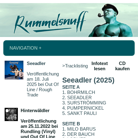
NAVIGATION +
Seeadler
Infotext
CD
>Tracklisting
lesen
kaufen
Veröffentlichung
am 18. Juli
Seeadler (2025)
2025 bei Out Of
SEITE A
Line / Rough
1. BOHRMILCH
Trade
2. SEEADLER
3. SURSTRÖMMING
4. PUMPERNICKEL
Hinterwäldler
5. SANKT PAULI
Veröffentlichung
SEITE B
am 25.11.2022 bei
1. MILO BARUS
Rundling (Vinyl)
2. DER BAUCH
und Out Of Line