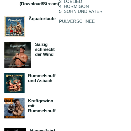
3. LOBLIED
(Download/Stream)
4. HORMIGON
5. SOHN UND VATER
Äquatortaufe
PULVERSCHNEE
Salzig
schmeckt
der Wind
Rummelsnuff
und Asbach
Kraftgewinn
mit
Rummelsnuff
Himmelfahrt